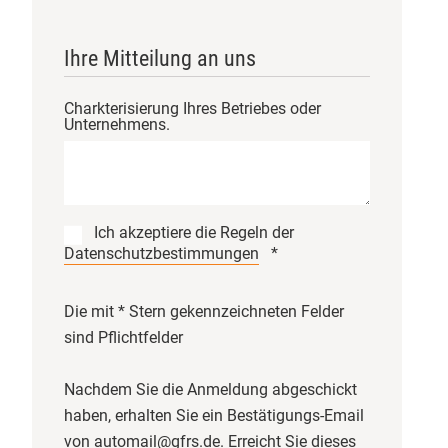
​Die Ausbildung ist intensiv, macht
aber vor allem eines: viel Mut für
Ihre Mitteilung an uns
eine sichere Bio-Zukunft! 👏
​#BioKontrolle #Zertifizierung
Charkterisierung Ihres Betriebes oder
Unternehmens.
Justus-Liebig-Universität Giessen
Christian Herzig
3
Ich akzeptiere die Regeln der
Datenschutzbestimmungen
*
Die mit * Stern gekennzeichneten Felder
GfRS Gesellschaft für
Ressourcenschutz mbH
sind Pflichtfelder
29.07.2026
Nachdem Sie die Anmeldung abgeschickt
Die Integrität der gesamten Bio-
haben, erhalten Sie ein Bestätigungs-Email
Wertschöpfungskette im Fokus. 🌍
von automail@gfrs.de. Erreicht Sie dieses
🌾