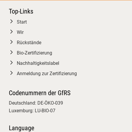
wir unterschiedlichste
Top-Links
Auditsituationen simuliert
Verbotene Betriebsmittel konnten
Start
praktisch angeschaut werden. Der
Wir
abschließende Open Space gab
Rückstände
dann für die Teilnehmenden mit
drei jungen Bio-Inspekteur:innen
Bio-Zertifizierung
den Freiraum, Fallstricke und Best
Nachhaltigkeitslabel
Practices aus der Kontrollpraxis
Anmeldung zur Zertifizierung
gemeinsam zu diskutieren.
​Ein starkes Format für die
Qualitätssicherung von morgen!
Codenummern der GfRS
​#Qualitätsmanagement
Deutschland: DE-ÖKO-039
#BioZertifizierung
Bundesanstalt
Luxemburg: LU-BIO-07
für Landwirtschaft und Ernährung
Language