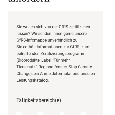
Import von Bio-Produkten
nächsten 30 Jahre.
Verarbeitung, Import und
Gastronomie
Handel
2
Mo - Fr: 9.00 - 12.00 & 13.00 - 17.00 Uhr
Nachhaltigkeitslabel
Sie wollen sich von der GfRS zertifizieren
Telefon 0551 - 488 77 31
lassen? Wir senden Ihnen gerne unsere
oder
oekosortiment@
FairBio
gfrs.de
/
GfRS-Infomappe unverbindlich zu.
GfRS Gesellschaft für
biokueche@
gfrs.de
(24/7)
Sie enthält Informationen zur GfRS, zum
Ressourcenschutz mbH
Klima
betreffenden Zertifizierungsprogramm
02.08.2026
(Bioprodukte, Label "Für mehr
Regionalität
Natürlich GfRS-#biozertifiziert!
Tierschutz", Regionalfenster, Stop Climate
Tierschutz
Change), ein Anmeldeformular und unseren
Leistungskatalog.
V-Label
Lieferkette
Tätigkeitsbereich(e)
GfRS Gesellschaft für
Ressourcenschutz mbH
Evaluierung
30.07.2026