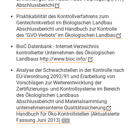
Tag 2 beim Basiskurs Bio-Kontrolle
Abschlussbericht
an der Uni Gießen – die Praxis! 🌾
🔍
Praktikabilität des Kontrollverfahrens zum
Gentechnikverbot im Biologischen Landbau
Nach den theoretischen
Abschlussbericht und Handbuch zur Kontrolle
Grundlagen sind wir heute direkt in
des "GVO-Verbots" im Ökologischen Landbau
die konkrete Anwendung
BioC Datenbank - Internet-Verzeichnis
eingestiegen. Die zentrale Frage:
kontrollierter Unternehmen des Ökologischen
Wie setzen wir die gesetzlichen
Landbaus
http://www.bioc.info/
Vorgaben im echten Kontrollalltag
Analyse der Schwachstellen in der Kontrolle nach
um?
EU-Verordnung 2092/91 und Erarbeitung von
Auf der heutigen Agenda standen
Vorschlägen zur Weiterentwicklung der
Zertifizierungs- und Kontrollsysteme im Bereich
spannende Themen:
des Ökologischen Landbaus
Bio in der AHV: Eintauchen in die
Abschlussbericht und Materialsammlung
Kontrollen der Außer-Haus-
unternehmensinterne Qualitätssicherung
Verpflegung. Gerade mit den
Handbuch für Öko-Kontrollstellen (Aktualisierte
Fassung Juni 2013)
aktuellen Entwicklungen rund um
die Bio-AHV-Verordnung ist das ein
wichtiges Schlüsselthema.