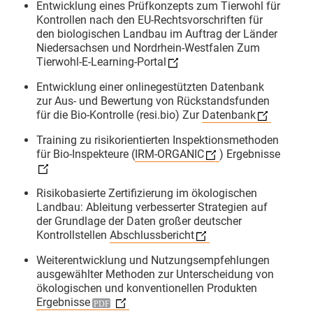
Entwicklung eines Prüfkonzepts zum Tierwohl für
Bei ​Tag 3 des Basislehrgangs Bio-
Kontrollen nach den EU-Rechtsvorschriften für
den biologischen Landbau im Auftrag der Länder
Kontrolle an der
Justus-Liebig-
Niedersachsen und Nordrhein-Westfalen
Zum
Universität Giessen
mit
Christian
Tierwohl-E-Learning-Portal
Herzig
stand heute das
Entwicklung einer onlinegestützten Datenbank
engmaschige Bio-Kontrollsystem
zur Aus- und Bewertung von Rückstandsfunden
im Mittelpunkt. Den Rahmen dafür
für die Bio-Kontrolle (resi.bio) Zur
Datenbank
bildete der Vortrag einer
Training zu risikorientierten Inspektionsmethoden
zuständigen Landes-Öko-Behörde
für Bio-Inspekteure (
IRM-ORGANIC
)
Ergebnisse
RP Regierungspräsidium Gießen
zu den gesetzlichen Grundlagen
Risikobasierte Zertifizierung im ökologischen
und den Akteuren im deutschen
Landbau: Ableitung verbesserter Strategien auf
Bio-Kontrollsystem.
der Grundlage der Daten großer deutscher
​Danach gab es virtuelle
Kontrollstellen
Abschlussbericht
Kontrollrundgänge. Von Bio-
Weiterentwicklung und Nutzungsempfehlungen
Landwirtschaft über die
ausgewählter Methoden zur Unterscheidung von
ökologischen und konventionellen Produkten
Verarbeitung und den Import bis
Ergebnisse
hin zum Einzelhandelsregal haben