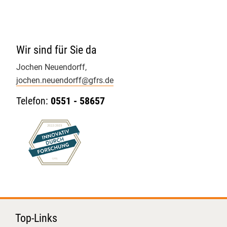
Das Kennzeichnungsquiz: Gar
nicht so einfach! Hier konnten die
Teilnehmenden ihr Auge für
Wir sind für Sie da
korrekte Bio-Deklarationen auf die
Probe stellen.
Jochen Neuendorff,
Interaktive Workshops: Echtes
jochen.neuendorff@
gfrs.de
Hands-on-Training! In Kleingruppen
Telefon:
0551 - 58657
haben wir typische
Inspektionsabläufe und
Herausforderungen praxisnah und
lösungsorientiert durchgespielt.
Gut zu sehen, mit wie viel
Engagement und fachlichem
Interesse hier an der Sicherung der
Bio-Qualität gearbeitet wird.
#Ökolandbau #AHV #BioAHV
Top-Links
#Qualitätssicherung
Justus-Liebig-