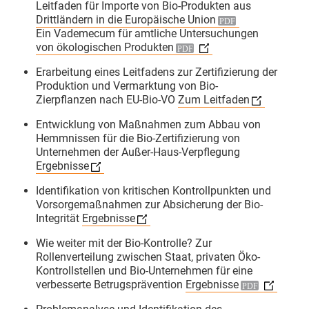
Leitfaden für Importe von Bio-Produkten aus
Drittländern in die Europäische Union
Endspurt beim Basiskurs Bio-
Ein Vademecum für amtliche Untersuchungen
Kontrolle an der Uni Gießen! 🌿 Tag
von ökologischen Produkten
4 hatte es inhaltlich richtig in sich.
Erarbeitung eines Leitfadens zur Zertifizierung der
​Unsere Themen heute:
Produktion und Vermarktung von Bio-
✅ QS-Systeme: Wie sichern
Zierpflanzen nach EU-Bio-VO
Zum Leitfaden
Unternehmen der ökologischen
Entwicklung von Maßnahmen zum Abbau von
Lebensmittelwirtschaft selbst die
Hemmnissen für die Bio-Zertifizierung von
Bio-Qualität?
Unternehmen der Außer-Haus-Verpflegung
✅ Betrugsbekämpfung: Ein starker
Ergebnisse
und sehr konkreter Einblick des
Identifikation von kritischen Kontrollpunkten und
LAVE NRW
zu Bio-Betrugsfällen
Vorsorgemaßnahmen zur Absicherung der Bio-
und ihrer Aufdeckung
Integrität
Ergebnisse
✅ Die Rollenwippe als Bio-
Wie weiter mit der Bio-Kontrolle? Zur
Kontrolleur:im: Interaktive
Rollenverteilung zwischen Staat, privaten Öko-
Kontrollstellen und Bio-Unternehmen für eine
Simulationen zum professionellen
verbesserte Betrugsprävention
Ergebnisse
und sicheren Auftreten als Prüfer:in
vor Ort.