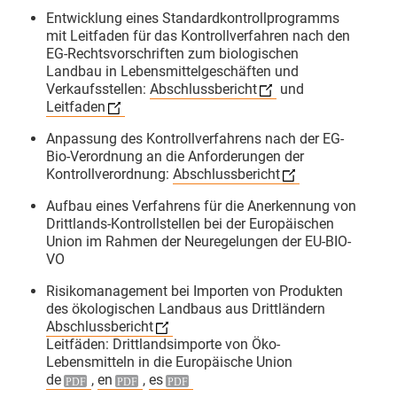
wir unterschiedlichste
Entwicklung eines Standardkontrollprogramms
mit Leitfaden für das Kontrollverfahren nach den
Auditsituationen simuliert
EG-Rechtsvorschriften zum biologischen
Verbotene Betriebsmittel konnten
Landbau in Lebensmittelgeschäften und
praktisch angeschaut werden. Der
Verkaufsstellen:
Abschlussbericht
und
Leitfaden
abschließende Open Space gab
dann für die Teilnehmenden mit
Anpassung des Kontrollverfahrens nach der EG-
drei jungen Bio-Inspekteur:innen
Bio-Verordnung an die Anforderungen der
Kontrollverordnung:
Abschlussbericht
den Freiraum, Fallstricke und Best
Practices aus der Kontrollpraxis
Aufbau eines Verfahrens für die Anerkennung von
gemeinsam zu diskutieren.
Drittlands-Kontrollstellen bei der Europäischen
Union im Rahmen der Neuregelungen der EU-BIO-
​Ein starkes Format für die
VO
Qualitätssicherung von morgen!
Risikomanagement bei Importen von Produkten
​#Qualitätsmanagement
des ökologischen Landbaus aus Drittländern
#BioZertifizierung
Bundesanstalt
Abschlussbericht
für Landwirtschaft und Ernährung
Leitfäden: Drittlandsimporte von Öko-
Lebensmitteln in die Europäische Union
de
,
en
,
es