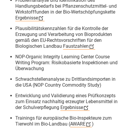
Problemanalyse und Identifikation des
Handlungsbedarfs bei Pflanzenschutzmittel- und
​Die Ausbildung ist intensiv, macht
Wirkstofffunden in der Bio-Wertschöpfungskette
aber vor allem eines: viel Mut für
Ergebnisse
eine sichere Bio-Zukunft! 👏
Plausibilitätskennzahlen für die Kontrolle der
​#BioKontrolle #Zertifizierung
Erzeugung und Verarbeitung von Bioprodukten
Justus-Liebig-Universität Giessen
gemäß den EU-Rechtsvorschriften für den
Christian Herzig
Biologischen Landbau
Faustzahlen
NOP-Organic Integrity Learning Center Course
3
Writing Program: Risikobasierte Inspektionen und
Überwachung
Schwachstellenanalyse zu Drittlandsimporten in
die USA (NOP Country Commodity Study)
GfRS Gesellschaft für
Entwicklung und Validierung eines Prüfkonzepts
Ressourcenschutz mbH
zum Einsatz nachhaltig erzeugter Lebensmittel in
29.07.2026
der Schulverpflegung
Ergebnisse
Die Integrität der gesamten Bio-
Trainings für europäische Bio-Inspekteure zum
Wertschöpfungskette im Fokus. 🌍
Tierwohl im Bio-Landbau (
AWARE
)
🌾