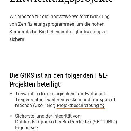
nächsten 30 Jahre.
Verarbeitung, Import und
Aktuelles
Handel
Wir arbeiten für die innovative Weiterentwicklung
1
von Zertifizierungsprogrammen, um die hohen
Bio-Links
Mo - Fr: 9.00 - 12.00 & 13.00 - 17.00 Uhr
Standards für Bio-Lebensmittel glaubwürdig zu
Telefon 0551 - 488 77 31
sichern.
Kontakt
oder
oekosortiment@
gfrs.de
/
GfRS Gesellschaft für
biokueche@
gfrs.de
(24/7)
Ressourcenschutz mbH
02.08.2026
Die GfRS ist an den folgenden F&E-
Natürlich GfRS-#biozertifiziert!
Projekten beteiligt:
Tierwohl in der ökologischen Landwirtschaft –
Tiergerechtheit weiterentwickeln und transparent
machen (ÖkoTiGer)
Projektbeschreibung
Sicherstellung der Integrität von
GfRS Gesellschaft für
Ressourcenschutz mbH
Drittlandsimporten bei Bio-Produkten (SECURBIO)
Ergebnisse:
30.07.2026