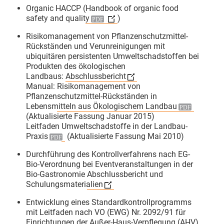
Organic HACCP (
Handbook of organic food
safety and quality
)
Risikomanagement von Pflanzenschutzmittel-
Rückständen und Verunreinigungen mit
ubiquitären persistenten Umweltschadstoffen bei
Produkten des ökologischen
Landbaus:
Abschlussbericht
Manual:
Risikomanagement von
Pflanzenschutzmittel-Rückständen in
Lebensmitteln aus Ökologischem Landbau
(Aktualisierte Fassung Januar 2015)
Leitfaden
Umweltschadstoffe in der Landbau-
4
Praxis
(Aktualisierte Fassung Mai 2010)
Durchführung des Kontrollverfahrens nach EG-
Bio-Verordnung bei Eventveranstaltungen in der
Bio-Gastronomie
Abschlussbericht und
GfRS Gesellschaft für
Schulungsmaterialien
Ressourcenschutz mbH
Entwicklung eines Standardkontrollprogramms
29.07.2026
mit Leitfaden nach VO (EWG) Nr. 2092/91 für
Einrichtungen der Außer-Haus-Verpflegung (AHV)