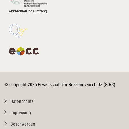
​Die Ausbildung ist intensiv, macht
Akkreditierungsumfang
aber vor allem eines: viel Mut für
eine sichere Bio-Zukunft! 👏
​#BioKontrolle #Zertifizierung
Justus-Liebig-Universität Giessen
Christian Herzig
3
© copyright 2026 Gesellschaft für Ressourcenschutz (GfRS)
GfRS Gesellschaft für
Ressourcenschutz mbH
Datenschutz
29.07.2026
Impressum
Die Integrität der gesamten Bio-
Wertschöpfungskette im Fokus. 🌍
Beschwerden
🌾