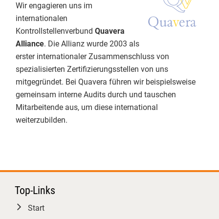
Wir engagieren uns im
nächsten 30 Jahre.
Verarbeitung, Import und
Aktuelles
internationalen
Handel
Kontrollstellenverbund
Quavera
1
Bio-Links
Alliance
. Die Allianz wurde 2003 als
Mo - Fr: 9.00 - 12.00 & 13.00 - 17.00 Uhr
erster internationaler Zusammenschluss von
Telefon 0551 - 488 77 31
Kontakt
spezialisierten Zertifizierungsstellen von uns
oder
oekosortiment@
gfrs.de
/
mitgegründet. Bei Quavera führen wir beispielsweise
GfRS Gesellschaft für
biokueche@
gfrs.de
(24/7)
Ressourcenschutz mbH
gemeinsam interne Audits durch und tauschen
Mitarbeitende aus, um diese international
02.08.2026
weiterzubilden.
Natürlich GfRS-#biozertifiziert!
Top-Links
GfRS Gesellschaft für
Ressourcenschutz mbH
Start
30.07.2026