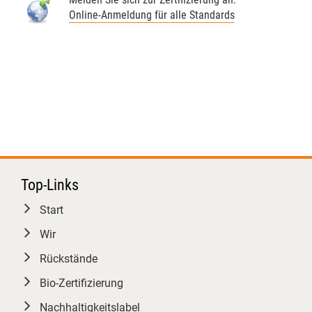
Online-Anmeldung für alle Standards
​Die Ausbildung ist intensiv, macht
aber vor allem eines: viel Mut für
eine sichere Bio-Zukunft! 👏
​#BioKontrolle #Zertifizierung
Justus-Liebig-Universität Giessen
Christian Herzig
3
Top-Links
Start
GfRS Gesellschaft für
Ressourcenschutz mbH
Wir
29.07.2026
Rückstände
Die Integrität der gesamten Bio-
Bio-Zertifizierung
Wertschöpfungskette im Fokus. 🌍
Nachhaltigkeitslabel
🌾