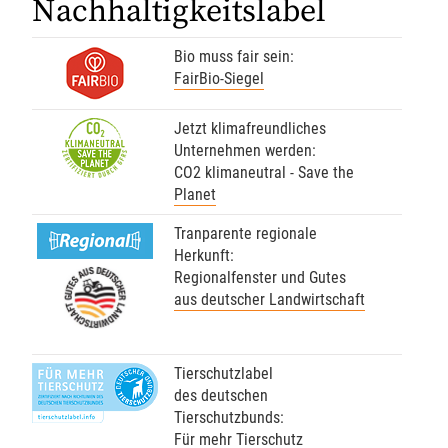
Nachhaltigkeitslabel
Import von Bio-Produkten
nächsten 30 Jahre.
Verarbeitung, Import und
Gastronomie
Handel
Bio muss fair sein:
1
FairBio-Siegel
Mo - Fr: 9.00 - 12.00 & 13.00 - 17.00 Uhr
Nachhaltigkeitslabel
Telefon 0551 - 488 77 31
Jetzt klimafreundliches
oder
oekosortiment@
FairBio
gfrs.de
/
Unternehmen werden:
CO2 klimaneutral - Save the
GfRS Gesellschaft für
biokueche@
gfrs.de
(24/7)
Ressourcenschutz mbH
Klima
Planet
02.08.2026
Tranparente regionale
Regionalität
Natürlich GfRS-#biozertifiziert!
Herkunft:
Regionalfenster und Gutes
Tierschutz
aus deutscher Landwirtschaft
V-Label
Tierschutzlabel
Lieferkette
des deutschen
GfRS Gesellschaft für
Ressourcenschutz mbH
Tierschutzbunds:
Evaluierung
Für mehr Tierschutz
30.07.2026