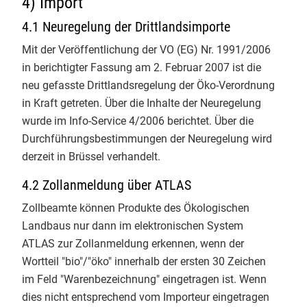
4) Import
Bei ​Tag 3 des Basislehrgangs Bio-
4.1 Neuregelung der Drittlandsimporte
Kontakt
Kontrolle an der
Justus-Liebig-
Mit der Veröffentlichung der VO (EG) Nr. 1991/2006
Universität Giessen
mit
Christian
in berichtigter Fassung am 2. Februar 2007 ist die
Herzig
stand heute das
neu gefasste Drittlandsregelung der Öko-Verordnung
engmaschige Bio-Kontrollsystem
in Kraft getreten. Über die Inhalte der Neuregelung
im Mittelpunkt. Den Rahmen dafür
wurde im Info-Service 4/2006 berichtet. Über die
bildete der Vortrag einer
Durchführungsbestimmungen der Neuregelung wird
zuständigen Landes-Öko-Behörde
derzeit in Brüssel verhandelt.
RP Regierungspräsidium Gießen
zu den gesetzlichen Grundlagen
4.2 Zollanmeldung über ATLAS
und den Akteuren im deutschen
Zollbeamte können Produkte des Ökologischen
Bio-Kontrollsystem.
Landbaus nur dann im elektronischen System
​Danach gab es virtuelle
ATLAS zur Zollanmeldung erkennen, wenn der
Kontrollrundgänge. Von Bio-
Wortteil "bio"/"öko" innerhalb der ersten 30 Zeichen
Landwirtschaft über die
im Feld "Warenbezeichnung" eingetragen ist. Wenn
Verarbeitung und den Import bis
dies nicht entsprechend vom Importeur eingetragen
hin zum Einzelhandelsregal haben