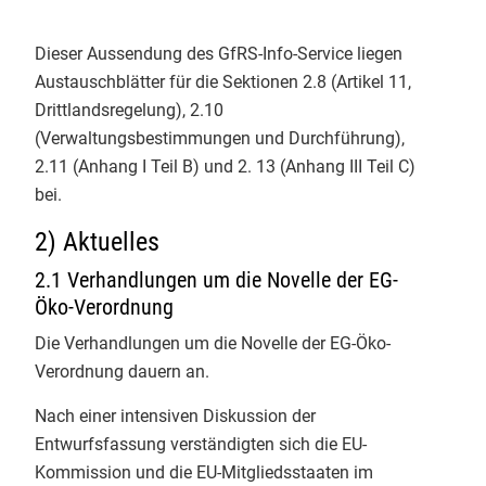
nächsten 30 Jahre.
Verarbeitung, Import und
Info-Service 1/2026
Dieser Aussendung des GfRS-Info-Service liegen
Handel
1
Info-Service 4/2025
Austauschblätter für die Sektionen 2.8 (Artikel 11,
Mo - Fr: 9.00 - 12.00 & 13.00 - 17.00 Uhr
Drittlandsregelung), 2.10
Info-Service 3/2025
Telefon 0551 - 488 77 31
(Verwaltungsbestimmungen und Durchführung),
oder
oekosortiment@
gfrs.de
/
2.11 (Anhang I Teil B) und 2. 13 (Anhang III Teil C)
Info-Service 2/2025
GfRS Gesellschaft für
biokueche@
gfrs.de
(24/7)
bei.
Ressourcenschutz mbH
Info-Service 1/2025
2) Aktuelles
02.08.2026
Natürlich GfRS-#biozertifiziert!
Info-Service 4/2024
2.1 Verhandlungen um die Novelle der EG-
Öko-Verordnung
Info-Service 3/2024
Die Verhandlungen um die Novelle der EG-Öko-
Verordnung dauern an.
Info-Service 2/2024
Nach einer intensiven Diskussion der
Info-Service 1/2024
GfRS Gesellschaft für
Entwurfsfassung verständigten sich die EU-
Ressourcenschutz mbH
Kommission und die EU-Mitgliedsstaaten im
Info-Service 4/2023
30.07.2026