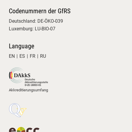
Das Kennzeichnungsquiz: Gar
Codenummern der GfRS
nicht so einfach! Hier konnten die
Deutschland: DE-ÖKO-039
Teilnehmenden ihr Auge für
Luxemburg: LU-BIO-07
korrekte Bio-Deklarationen auf die
Probe stellen.
Interaktive Workshops: Echtes
Language
Hands-on-Training! In Kleingruppen
EN
ES
FR
RU
haben wir typische
Inspektionsabläufe und
Herausforderungen praxisnah und
lösungsorientiert durchgespielt.
Gut zu sehen, mit wie viel
Akkreditierungsumfang
Engagement und fachlichem
Interesse hier an der Sicherung der
Bio-Qualität gearbeitet wird.
#Ökolandbau #AHV #BioAHV
#Qualitätssicherung
Justus-Liebig-