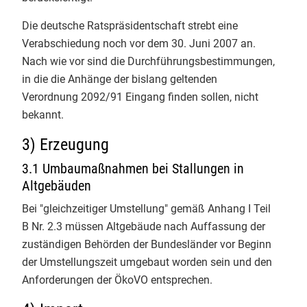
Info-Service 2/2021
​Die Ausbildung ist intensiv, macht
Die deutsche Ratspräsidentschaft strebt eine
Info-Service 1/2021
aber vor allem eines: viel Mut für
Verabschiedung noch vor dem 30. Juni 2007 an.
eine sichere Bio-Zukunft! 👏
Nach wie vor sind die Durchführungsbestimmungen,
Info-Service 4/2020
​#BioKontrolle #Zertifizierung
in die die Anhänge der bislang geltenden
Justus-Liebig-Universität Giessen
Info-Service 3/2020
Verordnung 2092/91 Eingang finden sollen, nicht
Christian Herzig
bekannt.
Info-Service 2/2020
3
3) Erzeugung
Info-Service 1/2020
3.1 Umbaumaßnahmen bei Stallungen in
Altgebäuden
EmpCo-Richtlinie
Bei "gleichzeitiger Umstellung" gemäß Anhang I Teil
GfRS Gesellschaft für
B Nr. 2.3 müssen Altgebäude nach Auffassung der
EU-Bio-Verordnung 2018/848
Ressourcenschutz mbH
zuständigen Behörden der Bundesländer vor Beginn
29.07.2026
der Umstellungszeit umgebaut worden sein und den
Termine
Die Integrität der gesamten Bio-
Anforderungen der ÖkoVO entsprechen.
Wertschöpfungskette im Fokus. 🌍
Bio-Links
🌾