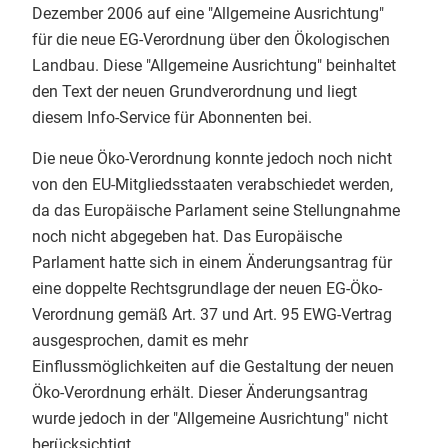
Dezember 2006 auf eine "Allgemeine Ausrichtung"
Endspurt beim Basiskurs Bio-
Info-Service 3/2023
für die neue EG-Verordnung über den Ökologischen
Kontrolle an der Uni Gießen! 🌿 Tag
Landbau. Diese "Allgemeine Ausrichtung" beinhaltet
4 hatte es inhaltlich richtig in sich.
Info-Service 2/2023
den Text der neuen Grundverordnung und liegt
​Unsere Themen heute:
diesem Info-Service für Abonnenten bei.
Info-Service 1/2023
✅ QS-Systeme: Wie sichern
Die neue Öko-Verordnung konnte jedoch noch nicht
Unternehmen der ökologischen
Info-Service 4/2022
von den EU-Mitgliedsstaaten verabschiedet werden,
Lebensmittelwirtschaft selbst die
da das Europäische Parlament seine Stellungnahme
Bio-Qualität?
Info-Service 3/2022
noch nicht abgegeben hat. Das Europäische
✅ Betrugsbekämpfung: Ein starker
Parlament hatte sich in einem Änderungsantrag für
und sehr konkreter Einblick des
Info-Service 2/2022
eine doppelte Rechtsgrundlage der neuen EG-Öko-
LAVE NRW
zu Bio-Betrugsfällen
Info-Service 1/2022
Verordnung gemäß Art. 37 und Art. 95 EWG-Vertrag
und ihrer Aufdeckung
ausgesprochen, damit es mehr
✅ Die Rollenwippe als Bio-
Info-Service 4/2021
Einflussmöglichkeiten auf die Gestaltung der neuen
Kontrolleur:im: Interaktive
Öko-Verordnung erhält. Dieser Änderungsantrag
Simulationen zum professionellen
Info-Service 3/2021
wurde jedoch in der "Allgemeine Ausrichtung" nicht
und sicheren Auftreten als Prüfer:in
berücksichtigt.
vor Ort.