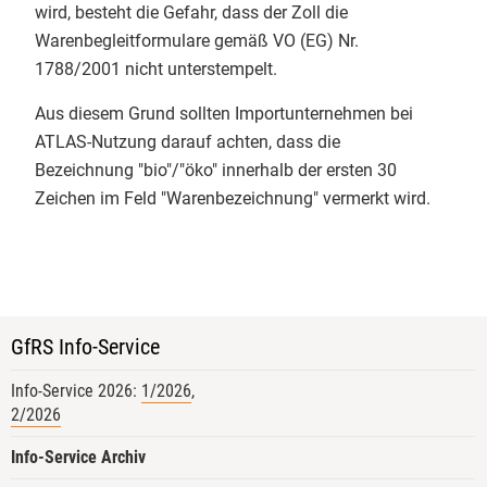
wird, besteht die Gefahr, dass der Zoll die
wir unterschiedlichste
Warenbegleitformulare gemäß VO (EG) Nr.
Auditsituationen simuliert
1788/2001 nicht unterstempelt.
Verbotene Betriebsmittel konnten
praktisch angeschaut werden. Der
Aus diesem Grund sollten Importunternehmen bei
abschließende Open Space gab
ATLAS-Nutzung darauf achten, dass die
dann für die Teilnehmenden mit
Bezeichnung "bio"/"öko" innerhalb der ersten 30
drei jungen Bio-Inspekteur:innen
Zeichen im Feld "Warenbezeichnung" vermerkt wird.
den Freiraum, Fallstricke und Best
Practices aus der Kontrollpraxis
gemeinsam zu diskutieren.
​Ein starkes Format für die
Qualitätssicherung von morgen!
GfRS Info-Service
​#Qualitätsmanagement
#BioZertifizierung
Bundesanstalt
Info-Service 2026:
1/2026
,
für Landwirtschaft und Ernährung
2/2026
Info-Service Archiv