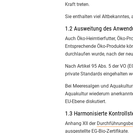
Inf
Kraft treten.
Inf
Sie enthalten viel Altbekanntes,
1.2 Ausweitung des Anwendu
Inf
Auch Öko-Heimtierfutter, Öko-P
Inf
Entsprechende Öko-Produkte könn
durchlaufen wurde, nach der ne
Inf
Nach Artikel 95 Abs. 5 der VO (
Inf
private Standards eingehalten w
Inf
Bei Meeresalgen und Aquakultur 
Aquakultur wiederum anerkannte
Inf
EU-Ebene diskutiert.
Inf
1.3 Harmonisierte Kontrollste
Anhang XII der
Durchführungsb
Inf
ausgestellte EG-Bio-Zertifikate.