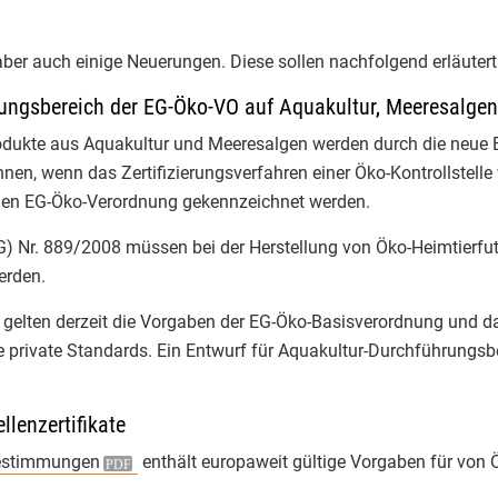
✅ Betrugsbekämpfu
o-Service 3/2024
und sehr konkreter
o-Service 2/2024
 aber auch einige Neuerungen. Diese sollen nachfolgend erläuter
NRW
zu Bio-Betrug
Aufdeckung
ngsbereich der EG-Öko-VO auf Aquakultur, Meeresalgen 
o-Service 1/2024
✅ Die Rollenwippe 
rodukte aus Aquakultur und Meeresalgen werden durch die neue 
Kontrolleur:im: Int
o-Service 4/2023
en, wenn das Zertifizierungsverfahren einer Öko-Kontrollstelle 
Simulationen zum 
uen EG-Öko-Verordnung gekennzeichnet werden.
und sicheren Auftr
o-Service 3/2023
vor Ort.
EG) Nr. 889/2008 müssen bei der Herstellung von Öko-Heimtierfu
o-Service 2/2023
​Die Ausbildung ist
erden.
aber vor allem eine
o-Service 1/2023
gelten derzeit die Vorgaben der EG-Öko-Basisverordnung und da
sichere Bio-Zukunf
 private Standards. Ein Entwurf für Aquakultur-Durchführungs
​#BioKontrolle #Ze
o-Service 4/2022
Liebig-Universität
Herzig
o-Service 3/2022
llenzertifikate
estimmungen
enthält europaweit gültige Vorgaben für von Ö
3
o-Service 2/2022