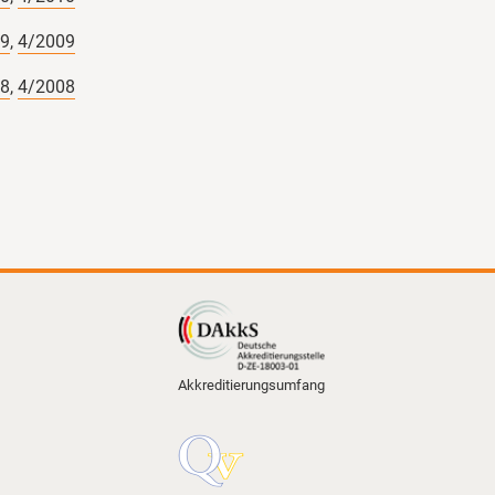
09
,
4/2009
08
,
4/2008
sellschaft für
rcenschutz mbH
026
l zu unserem Projekt
der die wichtigsten
al zusammenfasst.
Akkreditierungsumfang