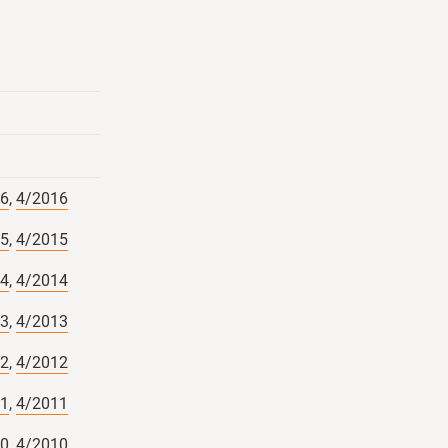
HV #BioAHV
ung
Justus-Liebig-
n
Christian Herzig
16
,
4/2016
15
,
4/2015
14
,
4/2014
13
,
4/2013
12
,
4/2012
11
,
4/2011
10
,
4/2010