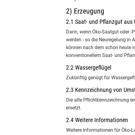
Inf
2) Erzeugung
Inf
2.1 Saat- und Pflanzgut aus
Dann, wenn Öko-Saatgut oder -Pf
Inf
werden - so die Neuregelung in 
Inf
können nach dem schon heute in
konventionellem Saat- und Pflanz
Inf
2.2 Wassergeflügel
Inf
Zukünftig genügt für Wassergef
Inf
2.3 Kennzeichnung von Ums
Die alte Pflichtkennzeichnung e
Inf
ersetzt.
Inf
2.4 Weitere Informationen
Weitere Informationen für Öko-L
EmpCo-