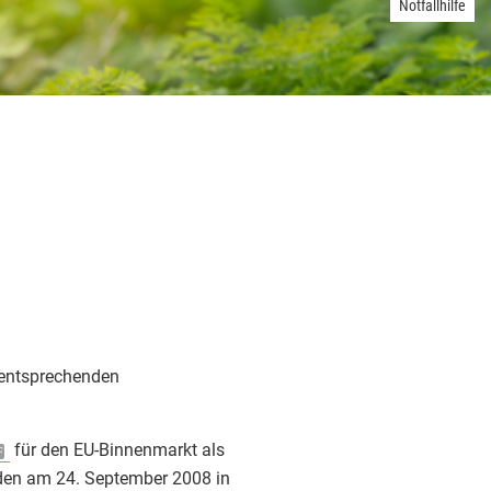
Notfallhilfe
zertifiziert!
sellschaft für
rcenschutz mbH
026
iskurs Bio-Kontrolle
 🌿 Tag 4 hatte es
 sich.
ute:
 entsprechenden
e sichern
ökologischen
haft selbst die Bio-
für den EU-Binnenmarkt als
rden am 24. September 2008 in