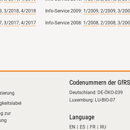
8
,
3/2018
,
4/2018
Info-Service 2009:
1/2009
,
2/2009
,
3/20
7
,
3/2017
,
4/2017
Info-Service 2008:
1/2008
,
2/2008
,
3/20
3
GfRS Gesellschaft für
GfRS Ge
Ressourcenschutz mbH
Ressou
27.07.2026
24.07.2
Codenummern der GfRS
Startschuss für die sechste Auflage
Ein schöner Artike
des Basiskurses für Bio-Kontrolle! 🎓
Deutschland: DE-ÖKO-039
BioRegion Kassel, 
izierung
🤝
Luxemburg: LU-BIO-07
Ergebnisse nochm
gkeitslabel
​Heute durften wir an der Justus-
g zur
10
Liebig-Universität Gießen die 23
Language
rung
Teilnehmerinnen und Teilnehmer
EN
ES
FR
RU