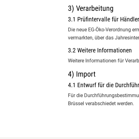
3) Verarbeitung
EU-Bio
3.1 Prüfintervalle für Händ
Termi
Die neue EG-Öko-Verordnung ermö
vermarkten, über das Jahresinter
Bio-Links
3.2 Weitere Informationen
Weitere Informationen für Verar
Kontakt
4) Import
4.1 Entwurf für die Durchfü
Für die Durchführungsbestimmung
Brüssel verabschiedet werden.