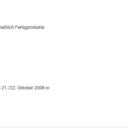
de mit den aktuellen
d um die Bio-AHV-
 ein wichtiges
ießlich Fertigprodukte
squiz: Gar nicht
onnten die
 Auge für korrekte
auf die Probe
hops: Echtes Hands-
leingruppen haben
m 21./22. Oktober 2008 in
ektionsabläufe und
n praxisnah und
durchgespielt.
wie viel
achlichem Interesse
ung der Bio-Qualität