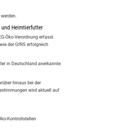
ng: Ein starker
 Einblick des
LAVE
t werden.
sfällen und ihrer
und Heimtierfutter
als Bio-
EG-Öko-Verordnung erfasst.
eraktive
wie der GfRS erfolgreich
professionellen
eten als Prüfer:in
tter in Deutschland anerkannte
 intensiv, macht
s: viel Mut für eine
rüber hinaus bei der
t! 👏
bestimmungen wird aktuell auf
rtifizierung
Justus-
 Giessen
Christian
ko-Kontrollstellen