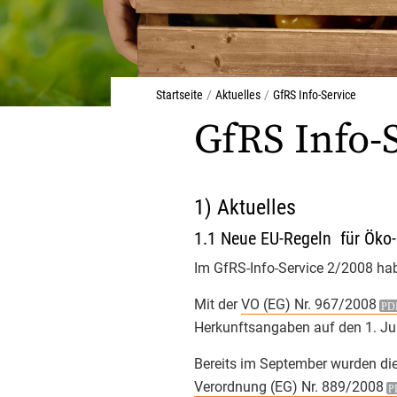
M
Aktuelles
T
o
GfRS I
Startseite
Aktuelles
GfRS Info-Service
Inf
GfRS Info-
Inf
Inf
1) Aktuelles
1.1 Neue EU-Regeln für Öko
Inf
Im GfRS-Info-Service 2/2008 hab
Inf
Mit der
VO (EG) Nr. 967/2008
Inf
Herkunftsangaben auf den 1. Ju
Inf
Bereits im September wurden d
Verordnung (EG) Nr. 889/2008