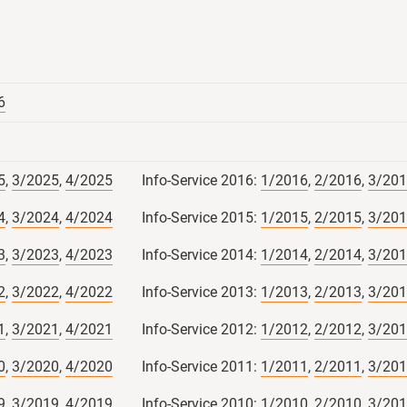
Qualitätssicherung von morgen!
gearbeitet wird.
​#Qualitätsmanagement
#Ökolandbau #A
#BioZertifizierung
Bundesanstalt für
#Qualitätssicher
Landwirtschaft und Ernährung
Universität Giesse
6
5
,
3/2025
,
4/2025
Info-Service 2016:
1/2016
,
2/2016
,
3/20
4
,
3/2024
,
4/2024
Info-Service 2015:
1/2015
,
2/2015
,
3/20
3
,
3/2023
,
4/2023
Info-Service 2014:
1/2014
,
2/2014
,
3/20
2
,
3/2022
,
4/2022
Info-Service 2013:
1/2013
,
2/2013
,
3/20
1
,
3/2021
,
4/2021
Info-Service 2012:
1/2012
,
2/2012
,
3/20
0
,
3/2020
,
4/2020
Info-Service 2011:
1/2011
,
2/2011
,
3/20
4
9
,
3/2019
,
4/2019
Info-Service 2010:
1/2010
,
2/2010
,
3/20