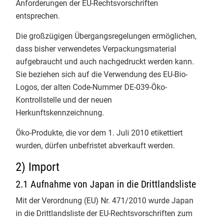
Info-Service 2/2021
Anforderungen der EU-Rechtsvorschriften
​Die Ausbildung ist intensiv, macht
entsprechen.
Info-Service 1/2021
aber vor allem eines: viel Mut für
Die großzügigen Übergangsregelungen ermöglichen,
eine sichere Bio-Zukunft! 👏
Info-Service 4/2020
dass bisher verwendetes Verpackungsmaterial
​#BioKontrolle #Zertifizierung
aufgebraucht und auch nachgedruckt werden kann.
Justus-Liebig-Universität Giessen
Info-Service 3/2020
Sie beziehen sich auf die Verwendung des EU-Bio-
Christian Herzig
Logos, der alten Code-Nummer DE-039-Öko-
Info-Service 2/2020
Kontrollstelle und der neuen
3
Herkunftskennzeichnung.
Info-Service 1/2020
Öko-Produkte, die vor dem 1. Juli 2010 etikettiert
EmpCo-Richtlinie
wurden, dürfen unbefristet abverkauft werden.
GfRS Gesellschaft für
EU-Bio-Verordnung 2018/848
Ressourcenschutz mbH
2) Import
29.07.2026
2.1 Aufnahme von Japan in die Drittlandsliste
Termine
Die Integrität der gesamten Bio-
Mit der Verordnung (EU) Nr. 471/2010 wurde Japan
Wertschöpfungskette im Fokus. 🌍
in die Drittlandsliste der EU-Rechtsvorschriften zum
Bio-Links
🌾