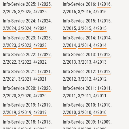
Info-Service 2025:
1/2025
,
Info-Service 2016:
1/2016
,
wir unterschiedlichste
2/2025
,
3/2025
,
4/2025
2/2016
,
3/2016
,
4/2016
Auditsituationen simuliert
Verbotene Betriebsmittel konnten
Info-Service 2024:
1/2024
,
Info-Service 2015:
1/2015
,
praktisch angeschaut werden. Der
2/2024
,
3/2024
,
4/2024
2/2015
,
3/2015
,
4/2015
abschließende Open Space gab
Info-Service 2023:
1/2023
,
Info-Service 2014:
1/2014
,
dann für die Teilnehmenden mit
2/2023
,
3/2023
,
4/2023
2/2014
,
3/2014
,
4/2014
drei jungen Bio-Inspekteur:innen
Info-Service 2022:
1/2022
,
Info-Service 2013:
1/2013
,
den Freiraum, Fallstricke und Best
2/2022
,
3/2022
,
4/2022
2/2013
,
3/2013
,
4/2013
Practices aus der Kontrollpraxis
Info-Service 2021:
1/2021
,
Info-Service 2012:
1/2012
,
gemeinsam zu diskutieren.
2/2021
,
3/2021
,
4/2021
2/2012
,
3/2012
,
4/2012
​Ein starkes Format für die
Qualitätssicherung von morgen!
Info-Service 2020:
1/2020
,
Info-Service 2011:
1/2011
,
​#Qualitätsmanagement
2/2020
,
3/2020
,
4/2020
2/2011
,
3/2011
,
4/2011
#BioZertifizierung
Bundesanstalt
Info-Service 2019:
1/2019
,
Info-Service 2010:
1/2010
,
für Landwirtschaft und Ernährung
2/2019
,
3/2019
,
4/2019
2/2010
,
3/2010
,
4/2010
Info-Service 2018:
1/2018
,
Info-Service 2009:
1/2009
,