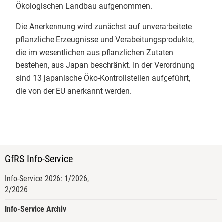
Ökologischen Landbau aufgenommen.
Bei ​Tag 3 des Basislehrgangs Bio-
Kontakt
Kontrolle an der
Justus-Liebig-
Die Anerkennung wird zunächst auf unverarbeitete
Universität Giessen
mit
Christian
pflanzliche Erzeugnisse und Verabeitungsprodukte,
Herzig
stand heute das
die im wesentlichen aus pflanzlichen Zutaten
engmaschige Bio-Kontrollsystem
bestehen, aus Japan beschränkt. In der Verordnung
im Mittelpunkt. Den Rahmen dafür
sind 13 japanische Öko-Kontrollstellen aufgeführt,
bildete der Vortrag einer
die von der EU anerkannt werden.
zuständigen Landes-Öko-Behörde
RP Regierungspräsidium Gießen
zu den gesetzlichen Grundlagen
und den Akteuren im deutschen
Bio-Kontrollsystem.
GfRS Info-Service
​Danach gab es virtuelle
Info-Service 2026:
Kontrollrundgänge. Von Bio-
1/2026
,
2/2026
Landwirtschaft über die
Verarbeitung und den Import bis
Info-Service Archiv
hin zum Einzelhandelsregal haben