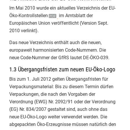
Im Mai 2010 wurde ein
aktuelles Verzeichnis der EU-
Endspurt beim Basiskurs Bio-
Info-Service 3/2023
Öko-Kontrollstellen
im Amtsblatt der
Kontrolle an der Uni Gießen! 🌿 Tag
Europäischen Union veröffentlicht (Version Sept.
4 hatte es inhaltlich richtig in sich.
Info-Service 2/2023
2010 verlinkt).
​Unsere Themen heute:
Info-Service 1/2023
✅ QS-Systeme: Wie sichern
Das neue Verzeichnis enthält auch die neuen,
Unternehmen der ökologischen
europaweit harmonisierten Code-Nummern. Die
Info-Service 4/2022
Lebensmittelwirtschaft selbst die
neue Code-Nummer der GfRS lautet DE-ÖKO-039.
Bio-Qualität?
Info-Service 3/2022
1.3 Übergangsfristen zum neuen EU-Öko-Logo
✅ Betrugsbekämpfung: Ein starker
und sehr konkreter Einblick des
Info-Service 2/2022
Bis zum 1. Juli 2012 gelten Übergangsfristen für
LAVE NRW
zu Bio-Betrugsfällen
Verpackungsmaterial: Bis zu diesem Termin dürfen
Info-Service 1/2022
und ihrer Aufdeckung
Verpackungen, die nach den Vorgaben der
✅ Die Rollenwippe als Bio-
Verordnung (EWG) Nr. 2092/91 oder der Verordnung
Info-Service 4/2021
Kontrolleur:im: Interaktive
(EG) Nr. 834/2007 gestaltet sind, auch ohne das
Simulationen zum professionellen
neue EU-Öko-Logo weiter verwendet werden. Die
Info-Service 3/2021
und sicheren Auftreten als Prüfer:in
abgepackten Öko-Erzeugnisse müssen natürlich den
vor Ort.