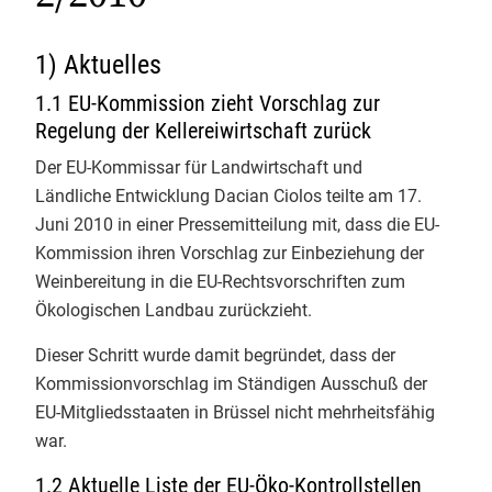
nächsten 30 Jahre.
Verarbeitung, Import und
Info-Service 1/2026
Handel
1) Aktuelles
1
Info-Service 4/2025
1.1 EU-Kommission zieht Vorschlag zur
Mo - Fr: 9.00 - 12.00 & 13.00 - 17.00 Uhr
Info-Service 3/2025
Regelung der Kellereiwirtschaft zurück
Telefon 0551 - 488 77 31
oder
oekosortiment@
gfrs.de
/
Der EU-Kommissar für Landwirtschaft und
Info-Service 2/2025
GfRS Gesellschaft für
biokueche@
gfrs.de
(24/7)
Ländliche Entwicklung Dacian Ciolos teilte am 17.
Ressourcenschutz mbH
Juni 2010 in einer Pressemitteilung mit, dass die EU-
Info-Service 1/2025
02.08.2026
Kommission ihren Vorschlag zur Einbeziehung der
Natürlich GfRS-#biozertifiziert!
Info-Service 4/2024
Weinbereitung in die EU-Rechtsvorschriften zum
Ökologischen Landbau zurückzieht.
Info-Service 3/2024
Dieser Schritt wurde damit begründet, dass der
Info-Service 2/2024
Kommissionvorschlag im Ständigen Ausschuß der
EU-Mitgliedsstaaten in Brüssel nicht mehrheitsfähig
Info-Service 1/2024
GfRS Gesellschaft für
war.
Ressourcenschutz mbH
Info-Service 4/2023
1.2 Aktuelle Liste der EU-Öko-Kontrollstellen
30.07.2026