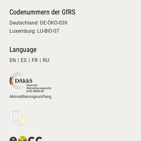
Tag 2 beim Basiskurs Bio-Kontrolle
an der Uni Gießen – die Praxis! 🌾
Codenummern der GfRS
🔍
Deutschland: DE-ÖKO-039
Nach den theoretischen
Luxemburg: LU-BIO-07
Grundlagen sind wir heute direkt in
die konkrete Anwendung
Language
eingestiegen. Die zentrale Frage:
Wie setzen wir die gesetzlichen
EN
ES
FR
RU
Vorgaben im echten Kontrollalltag
um?
Auf der heutigen Agenda standen
spannende Themen:
Akkreditierungsumfang
Bio in der AHV: Eintauchen in die
Kontrollen der Außer-Haus-
Verpflegung. Gerade mit den
aktuellen Entwicklungen rund um
die Bio-AHV-Verordnung ist das ein
wichtiges Schlüsselthema.