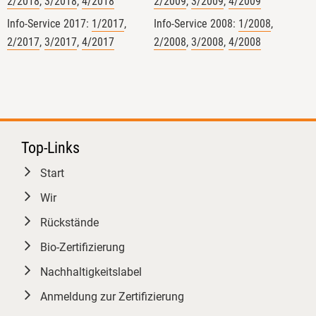
2/2018
,
3/2018
,
4/2018
2/2009
,
3/2009
,
4/2009
Info-Service 2017:
1/2017
,
Info-Service 2008:
1/2008
,
2/2017
,
3/2017
,
4/2017
2/2008
,
3/2008
,
4/2008
Top-Links
Start
4
Wir
Rückstände
Bio-Zertifizierung
GfRS Gesellschaft für
Nachhaltigkeitslabel
Ressourcenschutz mbH
29.07.2026
Anmeldung zur Zertifizierung