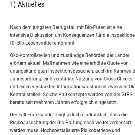
1) Aktuelles
nächsten 30 Jahre.
Verarbeitung, Import und
Info-Service 1/2026
Handel
1
Info-Service 4/2025
Nach dem jüngsten Betrugsfall mit Bio-Puten ist eine
Mo - Fr: 9.00 - 12.00 & 13.00 - 17.00 Uhr
Info-Service 3/2025
intensive Diskussion um Konsequenzen für die Inspektion
Telefon 0551 - 488 77 31
für Bio-Lebensmittel entbrannt.
oder
oekosortiment@
gfrs.de
/
Info-Service 2/2025
GfRS Gesellschaft für
biokueche@
gfrs.de
(24/7)
Öko-Kontrollstellen und zuständige Behörden der Länder
Ressourcenschutz mbH
Info-Service 1/2025
erörtern aktuell Maßnahmen wie eine erhöhte Quote von
02.08.2026
unangekündigten Inspektionsbesuchen, auch im Rahmen d
Natürlich GfRS-#biozertifiziert!
Info-Service 4/2024
Jahresprüfung, eine verstärkte Nutzung von Cross-Checks
und einen verstärkten Informationsaustausch zwischen Ök
Info-Service 3/2024
Kontrollstellen. Solche Prüfkonzepte werden von der GfRS
bereits seit mehreren Jahren erfolgreich eingesetzt.
Info-Service 2/2024
Der Fall Franzsander zeigt jedoch eindrücklich, dass die
Info-Service 1/2024
GfRS Gesellschaft für
Risikoausrichtung der Bio-Prüfung noch weiter verbessert
Ressourcenschutz mbH
werden muss. Hochspezialisierte Risikobetriebe und
Info-Service 4/2023
30.07.2026