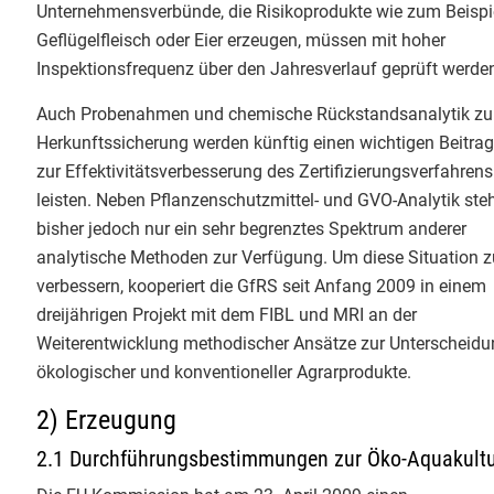
Unternehmensverbünde, die Risikoprodukte wie zum Beispi
Endspurt beim Basiskurs Bio-
Info-Service 3/2023
Geflügelfleisch oder Eier erzeugen, müssen mit hoher
Kontrolle an der Uni Gießen! 🌿 Tag
Inspektionsfrequenz über den Jahresverlauf geprüft werde
4 hatte es inhaltlich richtig in sich.
Info-Service 2/2023
Auch Probenahmen und chemische Rückstandsanalytik zu
​Unsere Themen heute:
Info-Service 1/2023
Herkunftssicherung werden künftig einen wichtigen Beitra
✅ QS-Systeme: Wie sichern
zur Effektivitätsverbesserung des Zertifizierungsverfahrens
Unternehmen der ökologischen
Info-Service 4/2022
leisten. Neben Pflanzenschutzmittel- und GVO-Analytik ste
Lebensmittelwirtschaft selbst die
bisher jedoch nur ein sehr begrenztes Spektrum anderer
Bio-Qualität?
Info-Service 3/2022
analytische Methoden zur Verfügung. Um diese Situation z
✅ Betrugsbekämpfung: Ein starker
verbessern, kooperiert die GfRS seit Anfang 2009 in einem
und sehr konkreter Einblick des
Info-Service 2/2022
dreijährigen Projekt mit dem FIBL und MRI an der
LAVE NRW
zu Bio-Betrugsfällen
Weiterentwicklung methodischer Ansätze zur Unterscheid
Info-Service 1/2022
und ihrer Aufdeckung
ökologischer und konventioneller Agrarprodukte.
✅ Die Rollenwippe als Bio-
Info-Service 4/2021
Kontrolleur:im: Interaktive
2) Erzeugung
Simulationen zum professionellen
Info-Service 3/2021
2.1 Durchführungsbestimmungen zur Öko-Aquakult
und sicheren Auftreten als Prüfer:in
vor Ort.