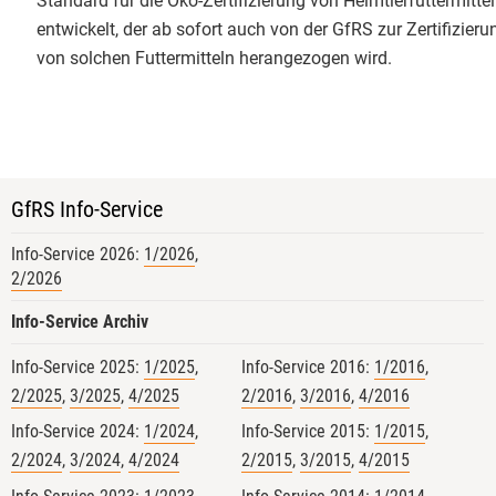
Standard für die Öko-Zertifizierung von Heimtierfuttermitte
entwickelt, der ab sofort auch von der GfRS zur Zertifizieru
von solchen Futtermitteln herangezogen wird.
GfRS Info-Service
Info-Service 2026:
1/2026
,
2/2026
4
Info-Service Archiv
Info-Service 2025:
1/2025
,
Info-Service 2016:
1/2016
,
2/2025
,
3/2025
,
4/2025
2/2016
,
3/2016
,
4/2016
GfRS Gesellschaft für
Ressourcenschutz mbH
Info-Service 2024:
1/2024
,
Info-Service 2015:
1/2015
,
2/2024
,
3/2024
,
4/2024
2/2015
,
3/2015
,
4/2015
29.07.2026