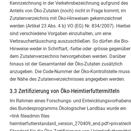
Kennzeichnung in der Verkehrsbezeichnung aufgrund des
wir unterschiedlichste
Anteils von Öko-Zutaten (noch) nicht in Frage kommt, im
Auditsituationen simuliert
Zutatenverzeichnis mit Öko-Hinweisen gekennzeichnet
Verbotene Betriebsmittel konnten
werden (Artikel 23 Abs. 4 b) VO (EG) Nr. 834/2007). Hierbei
praktisch angeschaut werden. Der
sind verschiedene Vorgaben einzuhalten, um eine
abschließende Open Space gab
Verbrauchertäuschung auszuschließen. So dürfen die Bio-
dann für die Teilnehmenden mit
Hinweise weder in Schriftart, -farbe oder -grösse gegenüber
drei jungen Bio-Inspekteur:innen
dem Zutatenverzeichnis hervorgehoben werden. Darüber
den Freiraum, Fallstricke und Best
hinaus ist der Gesamtanteil der Öko-Zutaten zusätzlich
Practices aus der Kontrollpraxis
anzugeben. Die Code-Nummer der Öko-Kontrollstelle muss 
gemeinsam zu diskutieren.
der Nähe des Zutatenverzeichnisses angegeben werden.
​Ein starkes Format für die
Qualitätssicherung von morgen!
3.3 Zertifizierung von Öko-Heimtierfuttermitteln
​#Qualitätsmanagement
Im Rahmen eines Forschungs- und Entwicklungsvorhaben
#BioZertifizierung
Bundesanstalt
des Bundesprogramms Ökologischer Landbau wurde ein
für Landwirtschaft und Ernährung
<link fileadmin files
heimtierfutterstandard_version_270409_end.pdf>privatrech