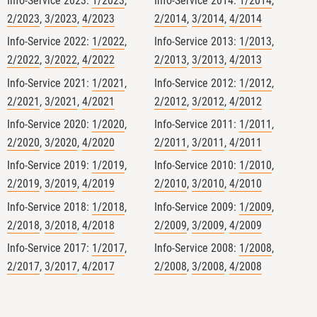
Tag 2 beim Basiskurs Bio-Kontrolle
Info-Service 2023:
1/2023
,
Info-Service 2014:
1/2014
,
an der Uni Gießen – die Praxis! 🌾
2/2023
,
3/2023
,
4/2023
2/2014
,
3/2014
,
4/2014
🔍
Info-Service 2022:
1/2022
,
Info-Service 2013:
1/2013
,
Nach den theoretischen
2/2022
,
3/2022
,
4/2022
2/2013
,
3/2013
,
4/2013
Grundlagen sind wir heute direkt in
Info-Service 2021:
1/2021
,
Info-Service 2012:
1/2012
,
die konkrete Anwendung
2/2021
,
3/2021
,
4/2021
2/2012
,
3/2012
,
4/2012
eingestiegen. Die zentrale Frage:
Info-Service 2020:
1/2020
,
Info-Service 2011:
1/2011
,
Wie setzen wir die gesetzlichen
2/2020
,
3/2020
,
4/2020
2/2011
,
3/2011
,
4/2011
Vorgaben im echten Kontrollalltag
Info-Service 2019:
1/2019
,
Info-Service 2010:
1/2010
,
um?
2/2019
,
3/2019
,
4/2019
2/2010
,
3/2010
,
4/2010
Auf der heutigen Agenda standen
spannende Themen:
Info-Service 2018:
1/2018
,
Info-Service 2009:
1/2009
,
Bio in der AHV: Eintauchen in die
2/2018
,
3/2018
,
4/2018
2/2009
,
3/2009
,
4/2009
Kontrollen der Außer-Haus-
Info-Service 2017:
1/2017
,
Info-Service 2008:
1/2008
,
Verpflegung. Gerade mit den
2/2017
,
3/2017
,
4/2017
2/2008
,
3/2008
,
4/2008
aktuellen Entwicklungen rund um
die Bio-AHV-Verordnung ist das ein
wichtiges Schlüsselthema.