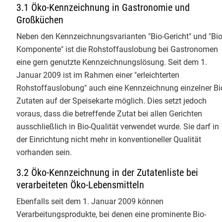
3.1 Öko-Kennzeichnung in Gastronomie und
Bei ​Tag 3 des Basislehrgangs Bio-
Großküchen
Kontakt
Kontrolle an der
Justus-Liebig-
Neben den Kennzeichnungsvarianten "Bio-Gericht" und "Bio
Universität Giessen
mit
Christian
Komponente" ist die Rohstoffauslobung bei Gastronomen
Herzig
stand heute das
eine gern genutzte Kennzeichnungslösung. Seit dem 1.
engmaschige Bio-Kontrollsystem
Januar 2009 ist im Rahmen einer "erleichterten
im Mittelpunkt. Den Rahmen dafür
Rohstoffauslobung" auch eine Kennzeichnung einzelner Bi
bildete der Vortrag einer
Zutaten auf der Speisekarte möglich. Dies setzt jedoch
zuständigen Landes-Öko-Behörde
voraus, dass die betreffende Zutat bei allen Gerichten
RP Regierungspräsidium Gießen
ausschließlich in Bio-Qualität verwendet wurde. Sie darf in
zu den gesetzlichen Grundlagen
der Einrichtung nicht mehr in konventioneller Qualität
und den Akteuren im deutschen
vorhanden sein.
Bio-Kontrollsystem.
​Danach gab es virtuelle
3.2 Öko-Kennzeichnung in der Zutatenliste bei
Kontrollrundgänge. Von Bio-
verarbeiteten Öko-Lebensmitteln
Landwirtschaft über die
Ebenfalls seit dem 1. Januar 2009 können
Verarbeitung und den Import bis
Verarbeitungsprodukte, bei denen eine prominente Bio-
hin zum Einzelhandelsregal haben