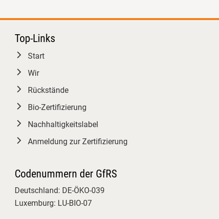
Das Kennzeichnungsquiz: Gar
nicht so einfach! Hier konnten die
Teilnehmenden ihr Auge für
Top-Links
korrekte Bio-Deklarationen auf die
Start
Probe stellen.
Wir
Interaktive Workshops: Echtes
Hands-on-Training! In Kleingruppen
Rückstände
haben wir typische
Bio-Zertifizierung
Inspektionsabläufe und
Herausforderungen praxisnah und
Nachhaltigkeitslabel
lösungsorientiert durchgespielt.
Anmeldung zur Zertifizierung
Gut zu sehen, mit wie viel
Engagement und fachlichem
Codenummern der GfRS
Interesse hier an der Sicherung der
Bio-Qualität gearbeitet wird.
Deutschland: DE-ÖKO-039
#Ökolandbau #AHV #BioAHV
Luxemburg: LU-BIO-07
#Qualitätssicherung
Justus-Liebig-