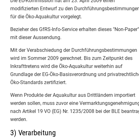
Die EU-Kommission hat am 23. April 2009 einen
Info-Service 2/2021
​Die Ausbildung ist intensiv, macht
modifizierten Entwurf zu den Durchführungsbestimmunge
Info-Service 1/2021
aber vor allem eines: viel Mut für
für die Öko-Aquakultur vorgelegt.
eine sichere Bio-Zukunft! 👏
Info-Service 4/2020
Bezieher des GfRS-Info-Service erhalten dieses "Non-Paper
​#BioKontrolle #Zertifizierung
mit dieser Aussendung.
Justus-Liebig-Universität Giessen
Info-Service 3/2020
Christian Herzig
Mit der Verabschiedung der Durchführungsbestimmungen
Info-Service 2/2020
wird im Sommer 2009 gerechnet. Bis zum Zeitpunkt des
3
Inkrafttretens wird die Öko-Aquakultur weiterhin auf
Info-Service 1/2020
Grundlage der EG-Öko-Basisverordnung und privatrechtlich
Öko-Standards zertifiziert.
EmpCo-Richtlinie
Wenn Produkte der Aquakultur aus Drittländern importiert
GfRS Gesellschaft für
EU-Bio-Verordnung 2018/848
Ressourcenschutz mbH
werden sollen, muss zuvor eine Vermarktungsgenehmigun
nach Artikel 19 VO (EG) Nr. 1235/2008 bei der BLE beantra
29.07.2026
Termine
werden.
Die Integrität der gesamten Bio-
Wertschöpfungskette im Fokus. 🌍
3) Verarbeitung
Bio-Links
🌾