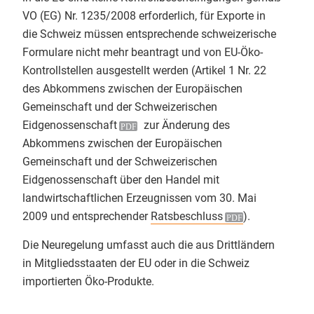
VO (EG) Nr. 1235/2008 erforderlich, für Exporte in
Bei ​Tag 3 des Basislehrgangs Bio-
Kontakt
die Schweiz müssen entsprechende schweizerische
Kontrolle an der
Justus-Liebig-
Formulare nicht mehr beantragt und von EU-Öko-
Universität Giessen
mit
Christian
Kontrollstellen ausgestellt werden (
Herzig
stand heute das
Artikel 1 Nr. 22
des Abkommens zwischen der Europäischen
engmaschige Bio-Kontrollsystem
Gemeinschaft und der Schweizerischen
im Mittelpunkt. Den Rahmen dafür
Eidgenossenschaft
bildete der Vortrag einer
zur Änderung des
Abkommens zwischen der Europäischen
zuständigen Landes-Öko-Behörde
Gemeinschaft und der Schweizerischen
RP Regierungspräsidium Gießen
Eidgenossenschaft über den Handel mit
zu den gesetzlichen Grundlagen
landwirtschaftlichen Erzeugnissen vom 30. Mai
und den Akteuren im deutschen
2009 und entsprechender
Bio-Kontrollsystem.
Ratsbeschluss
).
​Danach gab es virtuelle
Die Neuregelung umfasst auch die aus Drittländern
Kontrollrundgänge. Von Bio-
in Mitgliedsstaaten der EU oder in die Schweiz
Landwirtschaft über die
importierten Öko-Produkte.
Verarbeitung und den Import bis
hin zum Einzelhandelsregal haben