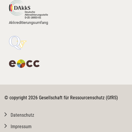
Das Kennzeichnungsquiz: Gar
nicht so einfach! Hier konnten die
Teilnehmenden ihr Auge für
Akkreditierungsumfang
korrekte Bio-Deklarationen auf die
Probe stellen.
Interaktive Workshops: Echtes
Hands-on-Training! In Kleingruppen
haben wir typische
Inspektionsabläufe und
Herausforderungen praxisnah und
lösungsorientiert durchgespielt.
Gut zu sehen, mit wie viel
© copyright 2026 Gesellschaft für Ressourcenschutz (GfRS)
Engagement und fachlichem
Interesse hier an der Sicherung der
Bio-Qualität gearbeitet wird.
Datenschutz
#Ökolandbau #AHV #BioAHV
Impressum
#Qualitätssicherung
Justus-Liebig-