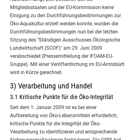
Mitgliedsstaaten und der EU-Kommission keine
Endspurt beim Basiskurs Bio-
Info-Service 3/2023
Einigung zu den Durchführungsbestimmungen zur
Kontrolle an der Uni Gießen! 🌿 Tag
Öko-Aquakultur erzielt werden konnte, wurden die
4 hatte es inhaltlich richtig in sich.
Info-Service 2/2023
Durchführungsbestimmungen nun bei der letzten
​Unsere Themen heute:
Sitzung des "Ständigen Ausschusses Ökologische
Info-Service 1/2023
✅ QS-Systeme: Wie sichern
Landwirtschaft (SCOF)" am 29. Juni 2009
Unternehmen der ökologischen
Info-Service 4/2022
verabschiedet (Pressemitteilung der IFOAM-EU-
Lebensmittelwirtschaft selbst die
Gruppe). Mit einer Veröffentlichung im EU-Amtsblatt
Bio-Qualität?
Info-Service 3/2022
wird in Kürze gerechnet.
✅ Betrugsbekämpfung: Ein starker
und sehr konkreter Einblick des
Info-Service 2/2022
3) Verarbeitung und Handel
LAVE NRW
zu Bio-Betrugsfällen
3.1 Kritische Punkte für die Öko-Integrität
Info-Service 1/2022
und ihrer Aufdeckung
✅ Die Rollenwippe als Bio-
Seit dem 1. Januar 2009 ist es bei einer
Info-Service 4/2021
Kontrolleur:im: Interaktive
Aufbereitung von Öko-Lebensmitteln erforderlich,
Simulationen zum professionellen
kritische Punkte für die Integrität der Öko-
Info-Service 3/2021
und sicheren Auftreten als Prüfer:in
Verarbeitung zu identifizieren und entsprechende
vor Ort.
Sicherungsmaßnahmen festzulegen. Die GfRS hat