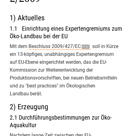
nächsten 30 Jahre.
Verarbeitung, Import und
Info-Service 1/2026
Handel
1) Aktuelles
1
Info-Service 4/2025
1.1 Einrichtung eines Expertengremiums zum
Mo - Fr: 9.00 - 12.00 & 13.00 - 17.00 Uhr
Info-Service 3/2025
Öko-Landbau bei der EU
Telefon 0551 - 488 77 31
oder
oekosortiment@
gfrs.de
/
Mit dem
Beschluss 2009/427/EC
soll in Kürze
Info-Service 2/2025
GfRS Gesellschaft für
biokueche@
gfrs.de
(24/7)
ein 13-köpfiges, unabhängiges Expertengremium
Ressourcenschutz mbH
auf EU-Ebene eingerichtet werden, das die EU-
Info-Service 1/2025
02.08.2026
Kommission zur Weiterentwicklung der
Natürlich GfRS-#biozertifiziert!
Info-Service 4/2024
Produktionsvorschriften, bei neuen Betriebsmitteln
und zu "best practices" im Ökologischen
Info-Service 3/2024
Landbau berät.
Info-Service 2/2024
2) Erzeugung
2.1 Durchführungsbestimmungen zur Öko-
Info-Service 1/2024
GfRS Gesellschaft für
Aquakultur
Ressourcenschutz mbH
Info-Service 4/2023
30.07.2026
Nachdem lange Zeit zwischen den EU-