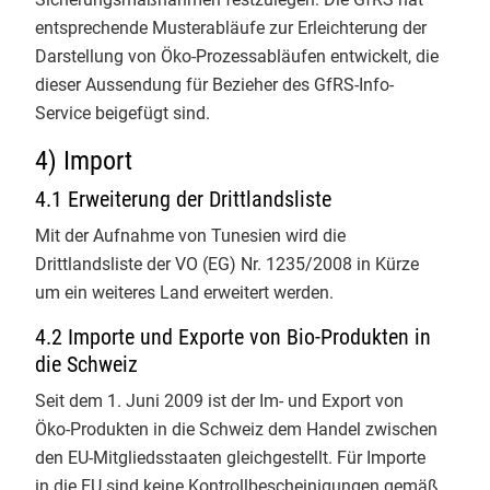
Info-Service 2/2021
​Die Ausbildung ist intensiv, macht
entsprechende Musterabläufe zur Erleichterung der
Info-Service 1/2021
aber vor allem eines: viel Mut für
Darstellung von Öko-Prozessabläufen entwickelt, die
eine sichere Bio-Zukunft! 👏
dieser Aussendung für Bezieher des GfRS-Info-
Info-Service 4/2020
​#BioKontrolle #Zertifizierung
Service beigefügt sind.
Justus-Liebig-Universität Giessen
Info-Service 3/2020
4) Import
Christian Herzig
4.1 Erweiterung der Drittlandsliste
Info-Service 2/2020
3
Mit der Aufnahme von Tunesien wird die
Info-Service 1/2020
Drittlandsliste der VO (EG) Nr. 1235/2008 in Kürze
um ein weiteres Land erweitert werden.
EmpCo-Richtlinie
4.2 Importe und Exporte von Bio-Produkten in
GfRS Gesellschaft für
die Schweiz
EU-Bio-Verordnung 2018/848
Ressourcenschutz mbH
29.07.2026
Seit dem 1. Juni 2009 ist der Im- und Export von
Termine
Öko-Produkten in die Schweiz dem Handel zwischen
Die Integrität der gesamten Bio-
den EU-Mitgliedsstaaten gleichgestellt. Für Importe
Wertschöpfungskette im Fokus. 🌍
Bio-Links
in die EU sind keine Kontrollbescheinigungen gemäß
🌾