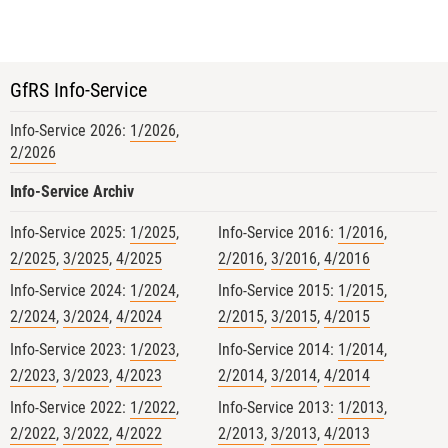
wir unterschiedlichste
Auditsituationen simuliert
Verbotene Betriebsmittel konnten
GfRS Info-Service
praktisch angeschaut werden. Der
abschließende Open Space gab
Info-Service 2026:
1/2026
,
dann für die Teilnehmenden mit
2/2026
drei jungen Bio-Inspekteur:innen
Info-Service Archiv
den Freiraum, Fallstricke und Best
Practices aus der Kontrollpraxis
Info-Service 2025:
1/2025
,
Info-Service 2016:
1/2016
,
gemeinsam zu diskutieren.
2/2025
,
3/2025
,
4/2025
2/2016
,
3/2016
,
4/2016
​Ein starkes Format für die
Info-Service 2024:
1/2024
,
Info-Service 2015:
1/2015
,
Qualitätssicherung von morgen!
2/2024
,
3/2024
,
4/2024
2/2015
,
3/2015
,
4/2015
​#Qualitätsmanagement
Info-Service 2023:
1/2023
,
Info-Service 2014:
1/2014
,
#BioZertifizierung
Bundesanstalt
2/2023
,
3/2023
,
4/2023
2/2014
,
3/2014
,
4/2014
für Landwirtschaft und Ernährung
Info-Service 2022:
1/2022
,
Info-Service 2013:
1/2013
,
2/2022
,
3/2022
,
4/2022
2/2013
,
3/2013
,
4/2013