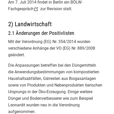
Am 7. Juli 2014 findet in Berlin ein
BÖLW-
Bei ​Tag 3 des Basislehrgangs Bio-
Fachgespräch
zur Revision statt.
Kontakt
Kontrolle an der
Justus-Liebig-
Universität Giessen
mit
Christian
2) Landwirtschaft
Herzig
stand heute das
engmaschige Bio-Kontrollsystem
2.1 Änderungen der Positivlisten
im Mittelpunkt. Den Rahmen dafür
Mit der Verordnung (EG) Nr. 354/2014 wurden
bildete der Vortrag einer
verschiedene Anhänge der VO (EG) Nr. 889/2008
zuständigen Landes-Öko-Behörde
geändert.
RP Regierungspräsidium Gießen
Die Anpassungen betreffen bei den Düngemitteln
zu den gesetzlichen Grundlagen
die Anwendungsbestimmungen von kompostierten
und den Akteuren im deutschen
Haushaltsabfällen, Gärresten aus Biogasanlagen
Bio-Kontrollsystem.
sowie von Produkten und Nebenprodukten tierischen
​Danach gab es virtuelle
Ursprungs in der Öko-Erzeugung. Einige weitere
Kontrollrundgänge. Von Bio-
Dünger und Bodenverbesserer wie zum Beispiel
Landwirtschaft über die
Leonardit wurden neu in die Verordnung
Verarbeitung und den Import bis
aufgenommen.
hin zum Einzelhandelsregal haben