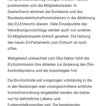
positionieren sich die Mitgliedsstaaten: In
Endspurt beim Basiskurs Bio-
Info-Service 3/2023
Deutschland stimmen der Bundesrat und das
Kontrolle an der Uni Gießen! 🌿 Tag
Bundeslandwirtschaftsministerium in der Ablehnung
4 hatte es inhaltlich richtig in sich.
Info-Service 2/2023
des EU-Entwurfs überein. Viele Einzelpunkte des
​Unsere Themen heute:
Verordnungsvorschlags werden auch von anderen
Info-Service 1/2023
✅ QS-Systeme: Wie sichern
EU-Mitgliedsstaaten kritisch gesehen. Die Haltung
Unternehmen der ökologischen
Info-Service 4/2022
des neuen EU-Parlaments zum Entwurf ist noch
Lebensmittelwirtschaft selbst die
offen.
Bio-Qualität?
Info-Service 3/2022
✅ Betrugsbekämpfung: Ein starker
Weitgehend unbeachtet vom Öko-Sektor führt die
und sehr konkreter Einblick des
Info-Service 2/2022
EU-Kommission ihre Arbeiten zur Änderung des Öko-
LAVE NRW
zu Bio-Betrugsfällen
Kontrollsystems und der Importregeln fort.
Info-Service 1/2022
und ihrer Aufdeckung
Die Bio-Kontrolle soll vorgezogen vollständig in die
✅ Die Rollenwippe als Bio-
Info-Service 4/2021
in den Beratungen weit vorangeschrittene amtliche
Kontrolleur:im: Interaktive
Kontrollverordnung eingebettet werden, die bisher
Simulationen zum professionellen
Info-Service 3/2021
nur für behördliche Lebens- und
und sicheren Auftreten als Prüfer:in
Futtermittelkontrollen galt. Die bestehenden
vor Ort.