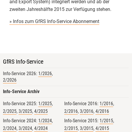
and Export System) integriert werden und ab der
Das Kennzeichnungsquiz: Gar
zweiten Jahreshälfte 2015 zur Verfügung stehen.
nicht so einfach! Hier konnten die
Teilnehmenden ihr Auge für
» Infos zum GfRS Info-Service Abonnement
korrekte Bio-Deklarationen auf die
Probe stellen.
Interaktive Workshops: Echtes
Hands-on-Training! In Kleingruppen
haben wir typische
GfRS Info-Service
Inspektionsabläufe und
Info-Service 2026:
1/2026
,
Herausforderungen praxisnah und
2/2026
lösungsorientiert durchgespielt.
Gut zu sehen, mit wie viel
Info-Service Archiv
Engagement und fachlichem
Info-Service 2025:
1/2025
,
Info-Service 2016:
1/2016
,
Interesse hier an der Sicherung der
2/2025
,
3/2025
,
4/2025
2/2016
,
3/2016
,
4/2016
Bio-Qualität gearbeitet wird.
Info-Service 2024:
1/2024
,
Info-Service 2015:
1/2015
,
#Ökolandbau #AHV #BioAHV
2/2024
,
3/2024
,
4/2024
2/2015
,
3/2015
,
4/2015
#Qualitätssicherung
Justus-Liebig-