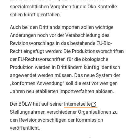
Info-Service 2/2021
spezialrechtlichen Vorgaben für die Öko-Kontrolle
​Die Ausbildung ist intensiv, macht
sollen künftig entfallen.
Info-Service 1/2021
aber vor allem eines: viel Mut für
eine sichere Bio-Zukunft! 👏
Auch bei den Drittlandsimporten sollen wichtige
Info-Service 4/2020
​#BioKontrolle #Zertifizierung
Änderungen noch vor der Verabschiedung des
Justus-Liebig-Universität Giessen
Info-Service 3/2020
Revisionsvorschlags in das bestehende EU-Bio-
Christian Herzig
Recht eingefügt werden: Die Produktionsvorschriften
Info-Service 2/2020
der EU-Rechtsvorschriften für die ökologische
3
Produktion werden in Drittländern künftig identisch
Info-Service 1/2020
angewendet werden müssen. Das neue System der
„konformen Anwendung“ soll die erst vor wenigen
EmpCo-Richtlinie
Jahren neu etablierten Importverfahren ablösen.
GfRS Gesellschaft für
EU-Bio-Verordnung 2018/848
Ressourcenschutz mbH
Der BÖLW hat auf seiner
Internetseite
29.07.2026
Stellungnahmen verschiedener Organisationen zu
Termine
den Revisionsvorschlägen der Kommission
Die Integrität der gesamten Bio-
veröffentlicht.
Wertschöpfungskette im Fokus. 🌍
Bio-Links
🌾