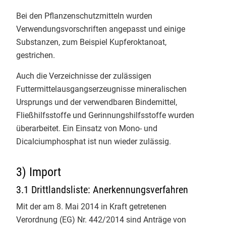
wir unterschiedlichste
Bei den Pflanzenschutzmitteln wurden
Auditsituationen simuliert
Verwendungsvorschriften angepasst und einige
Verbotene Betriebsmittel konnten
Substanzen, zum Beispiel Kupferoktanoat,
praktisch angeschaut werden. Der
gestrichen.
abschließende Open Space gab
dann für die Teilnehmenden mit
Auch die Verzeichnisse der zulässigen
drei jungen Bio-Inspekteur:innen
Futtermittelausgangserzeugnisse mineralischen
den Freiraum, Fallstricke und Best
Ursprungs und der verwendbaren Bindemittel,
Practices aus der Kontrollpraxis
Fließhilfsstoffe und Gerinnungshilfsstoffe wurden
gemeinsam zu diskutieren.
überarbeitet. Ein Einsatz von Mono- und
​Ein starkes Format für die
Dicalciumphosphat ist nun wieder zulässig.
Qualitätssicherung von morgen!
​#Qualitätsmanagement
3) Import
#BioZertifizierung
Bundesanstalt
3.1 Drittlandsliste: Anerkennungsverfahren
für Landwirtschaft und Ernährung
Mit der am 8. Mai 2014 in Kraft getretenen
Verordnung (EG) Nr. 442/2014 sind Anträge von