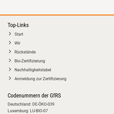
3
Top-Links
Start
GfRS Gesellschaft für
Wir
Ressourcenschutz mbH
Rückstände
27.07.2026
Startschuss für die sechste
Bio-Zertifizierung
Auflage des Basiskurses für Bio-
Nachhaltigkeitslabel
Kontrolle! 🎓🤝
Anmeldung zur Zertifizierung
​Heute durften wir an der Justus-
Liebig-Universität Gießen die 23
Teilnehmerinnen und Teilnehmer
Codenummern der GfRS
unseres gemeinsamen, mit
Deutschland: DE-ÖKO-039
Christian Herzig
und #BLE
Luxemburg: LU-BIO-07
anerkannten Basiskurses