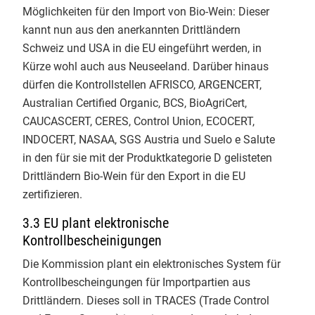
Tag 2 beim Basiskurs Bio-Kontrolle
Möglichkeiten für den Import von Bio-Wein: Dieser
an der Uni Gießen – die Praxis! 🌾
kannt nun aus den anerkannten Drittländern
🔍
Schweiz und USA in die EU eingeführt werden, in
Nach den theoretischen
Kürze wohl auch aus Neuseeland. Darüber hinaus
Grundlagen sind wir heute direkt in
dürfen die Kontrollstellen AFRISCO, ARGENCERT,
die konkrete Anwendung
Australian Certified Organic, BCS, BioAgriCert,
eingestiegen. Die zentrale Frage:
CAUCASCERT, CERES, Control Union, ECOCERT,
Wie setzen wir die gesetzlichen
INDOCERT, NASAA, SGS Austria und Suelo e Salute
Vorgaben im echten Kontrollalltag
in den für sie mit der Produktkategorie D gelisteten
um?
Drittländern Bio-Wein für den Export in die EU
Auf der heutigen Agenda standen
zertifizieren.
spannende Themen:
Bio in der AHV: Eintauchen in die
3.3 EU plant elektronische
Kontrollen der Außer-Haus-
Kontrollbescheinigungen
Verpflegung. Gerade mit den
Die Kommission plant ein elektronisches System für
aktuellen Entwicklungen rund um
Kontrollbescheingungen für Importpartien aus
die Bio-AHV-Verordnung ist das ein
Drittländern. Dieses soll in TRACES (Trade Control
wichtiges Schlüsselthema.