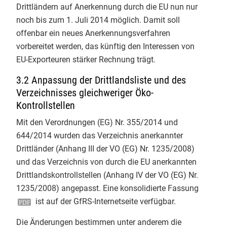
Drittländern auf Anerkennung durch die EU nun nur
noch bis zum 1. Juli 2014 möglich. Damit soll
offenbar ein neues Anerkennungsverfahren
vorbereitet werden, das künftig den Interessen von
EU-Exporteuren stärker Rechnung trägt.
3.2 Anpassung der Drittlandsliste und des
Verzeichnisses gleichweriger Öko-
Kontrollstellen
Mit den Verordnungen (EG) Nr. 355/2014 und
4
644/2014 wurden das Verzeichnis anerkannter
Drittländer (Anhang III der VO (EG) Nr. 1235/2008)
und das Verzeichnis von durch die EU anerkannten
Drittlandskontrollstellen (Anhang IV der VO (EG) Nr.
GfRS Gesellschaft für
1235/2008) angepasst. Eine
konsolidierte Fassung
Ressourcenschutz mbH
ist auf der GfRS-Internetseite verfügbar.
29.07.2026
Die Änderungen bestimmen unter anderem die