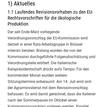
1) Aktuelles
nächsten 30 Jahre.
Verarbeitung, Import und
Info-Service 1/2026
1.1 Laufendes Revisionsvorhaben zu den EU-
Handel
1
Info-Service 4/2025
Rechtsvorschriften für die ökologische
Mo - Fr: 9.00 - 12.00 & 13.00 - 17.00 Uhr
Produktion
Info-Service 3/2025
Telefon 0551 - 488 77 31
Der seit Ende März vorliegende
oder
oekosortiment@
gfrs.de
/
Verordnungsvorschlag der EU-Kommission wird
Info-Service 2/2025
GfRS Gesellschaft für
biokueche@
gfrs.de
(24/7)
derzeit in einer Rats-Arbeitsgruppe in Brüssel
Ressourcenschutz mbH
Info-Service 1/2025
intensiv beraten. Bislang wurden die von der
02.08.2026
Kommission durchgeführte Folgenabschätzung und
Natürlich GfRS-#biozertifiziert!
Info-Service 4/2024
Verordnungsteile erörtert. Die italienische
Ratspräsidentschaft drückt aufs Tempo: Für den
Info-Service 3/2024
kommenden Monat wurden weitere
Sitzungstermine anberaumt. Am 14. Juli wird sich
Info-Service 2/2024
der Agrarministerrat mit dem Revisionvorschlag
Info-Service 1/2024
befassen. Es wird damit gerechnet, dass die Italiener
GfRS Gesellschaft für
Ressourcenschutz mbH
nach der Sommerpause im Oktober einen
Info-Service 4/2023
30.07.2026
Kompromissvorschlag vorlegen werden. Parallel