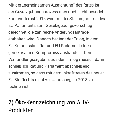
Mit der „gemeinsamen Ausrichtung“ des Rates ist
Endspurt beim Basiskurs Bio-
Info-Service 3/2023
der Gesetzgebungsprozess aber noch nicht beendet.
Kontrolle an der Uni Gießen! 🌿 Tag
Für den Herbst 2015 wird mit der Stellungnahme des
4 hatte es inhaltlich richtig in sich.
Info-Service 2/2023
EU-Parlaments zum Gesetzgebungsvorschlag
​Unsere Themen heute:
gerechnet, die zahlreiche Änderungsanträge
Info-Service 1/2023
✅ QS-Systeme: Wie sichern
enthalten wird. Danach beginnt der Trilog, in dem
Unternehmen der ökologischen
Info-Service 4/2022
EU-Kommission, Rat und EU-Parlament einen
Lebensmittelwirtschaft selbst die
gemeinsamen Kompromiss aushandeln. Dem
Bio-Qualität?
Info-Service 3/2022
Verhandlungsergebnis aus dem Trilog müssen dann
✅ Betrugsbekämpfung: Ein starker
schließlich Rat und Parlament abschließend
und sehr konkreter Einblick des
Info-Service 2/2022
zustimmen, so dass mit dem Inkrafttreten des neuen
LAVE NRW
zu Bio-Betrugsfällen
EU-Bio-Rechts nicht vor Jahresbeginn 2018 zu
Info-Service 1/2022
und ihrer Aufdeckung
rechnen ist.
✅ Die Rollenwippe als Bio-
Info-Service 4/2021
Kontrolleur:im: Interaktive
2) Öko-Kennzeichnung von AHV-
Simulationen zum professionellen
Info-Service 3/2021
Produkten
und sicheren Auftreten als Prüfer:in
vor Ort.