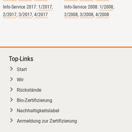
Tag 2 beim Basiskurs Bio-Kontrolle
Info-Service 2017:
1/2017
,
Info-Service 2008:
1/2008
,
an der Uni Gießen – die Praxis! 🌾
2/2017
,
3/2017
,
4/2017
2/2008
,
3/2008
,
4/2008
🔍
Nach den theoretischen
Grundlagen sind wir heute direkt in
die konkrete Anwendung
eingestiegen. Die zentrale Frage:
Wie setzen wir die gesetzlichen
Top-Links
Vorgaben im echten Kontrollalltag
um?
Start
Auf der heutigen Agenda standen
Wir
spannende Themen:
Rückstände
Bio in der AHV: Eintauchen in die
Kontrollen der Außer-Haus-
Bio-Zertifizierung
Verpflegung. Gerade mit den
Nachhaltigkeitslabel
aktuellen Entwicklungen rund um
Anmeldung zur Zertifizierung
die Bio-AHV-Verordnung ist das ein
wichtiges Schlüsselthema.