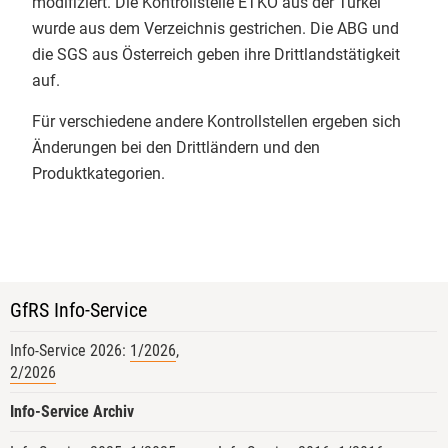
modifiziert. Die Kontrollstelle ETKO aus der Türkei
wir unterschiedlichste
wurde aus dem Verzeichnis gestrichen. Die ABG und
Auditsituationen simuliert
die SGS aus Österreich geben ihre Drittlandstätigkeit
Verbotene Betriebsmittel konnten
auf.
praktisch angeschaut werden. Der
abschließende Open Space gab
Für verschiedene andere Kontrollstellen ergeben sich
dann für die Teilnehmenden mit
Änderungen bei den Drittländern und den
drei jungen Bio-Inspekteur:innen
Produktkategorien.
den Freiraum, Fallstricke und Best
Practices aus der Kontrollpraxis
gemeinsam zu diskutieren.
​Ein starkes Format für die
Qualitätssicherung von morgen!
GfRS Info-Service
​#Qualitätsmanagement
Info-Service 2026:
1/2026
,
#BioZertifizierung
Bundesanstalt
2/2026
für Landwirtschaft und Ernährung
Info-Service Archiv