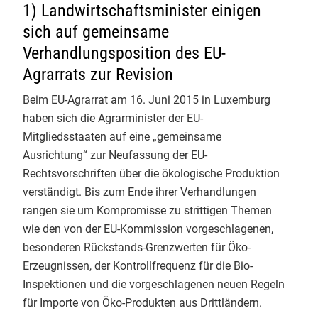
1) Landwirtschaftsminister einigen
nächsten 30 Jahre.
Verarbeitung, Import und
Info-Service 1/2026
sich auf gemeinsame
Handel
1
Info-Service 4/2025
Verhandlungsposition des EU-
Mo - Fr: 9.00 - 12.00 & 13.00 - 17.00 Uhr
Agrarrats zur Revision
Info-Service 3/2025
Telefon 0551 - 488 77 31
Beim EU-Agrarrat am 16. Juni 2015 in Luxemburg
oder
oekosortiment@
gfrs.de
/
Info-Service 2/2025
haben sich die Agrarminister der EU-
GfRS Gesellschaft für
biokueche@
gfrs.de
(24/7)
Ressourcenschutz mbH
Mitgliedsstaaten auf eine „gemeinsame
Info-Service 1/2025
Ausrichtung“ zur Neufassung der EU-
02.08.2026
Rechtsvorschriften über die ökologische Produktion
Natürlich GfRS-#biozertifiziert!
Info-Service 4/2024
verständigt. Bis zum Ende ihrer Verhandlungen
rangen sie um Kompromisse zu strittigen Themen
Info-Service 3/2024
wie den von der EU-Kommission vorgeschlagenen,
Info-Service 2/2024
besonderen Rückstands-Grenzwerten für Öko-
Erzeugnissen, der Kontrollfrequenz für die Bio-
Info-Service 1/2024
GfRS Gesellschaft für
Inspektionen und die vorgeschlagenen neuen Regeln
Ressourcenschutz mbH
für Importe von Öko-Produkten aus Drittländern.
Info-Service 4/2023
30.07.2026