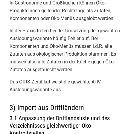
Info-Service 2/2021
In Gastronomie und Großküchen können Öko-
​Die Ausbildung ist intensiv, macht
Produkte nach geltender Rechtslage als Zutaten,
Info-Service 1/2021
aber vor allem eines: viel Mut für
Komponenten oder Öko-Menüs ausgelobt werden.
eine sichere Bio-Zukunft! 👏
Info-Service 4/2020
​#BioKontrolle #Zertifizierung
In der Praxis treten bei der Umsetzung der gewählten
Justus-Liebig-Universität Giessen
Auslobungsvariante häufig Fehler auf. Bei
Info-Service 3/2020
Christian Herzig
Komponenten und Öko-Menüs müssen i.d.R. alle
Zutaten aus ökologischer Produktion stammen. Es
Info-Service 2/2020
3
müssen also alle Zutaten in der Küche gegen Öko-
Info-Service 1/2020
Zutaten ausgetauscht werden.
Das GfRS-Zertifikat weist die gewählte AHV-
EmpCo-Richtlinie
Auslobungsvariante aus.
GfRS Gesellschaft für
EU-Bio-Verordnung 2018/848
Ressourcenschutz mbH
3) Import aus Drittländern
29.07.2026
Termine
3.1 Anpassung der Drittlandsliste und des
Die Integrität der gesamten Bio-
Verzeichnisses gleichwertiger Öko-
Wertschöpfungskette im Fokus. 🌍
Bio-Links
Kontrollstellen
🌾