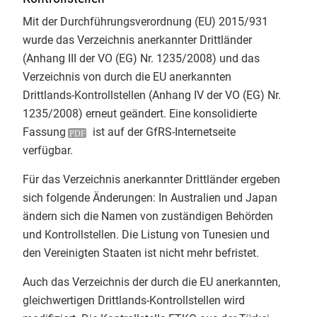
Bei ​Tag 3 des Basislehrgangs Bio-
Mit der Durchführungsverordnung (EU) 2015/931
Kontakt
Kontrolle an der
Justus-Liebig-
wurde das Verzeichnis anerkannter Drittländer
Universität Giessen
mit
Christian
(Anhang III der VO (EG) Nr. 1235/2008) und das
Herzig
stand heute das
Verzeichnis von durch die EU anerkannten
engmaschige Bio-Kontrollsystem
Drittlands-Kontrollstellen (Anhang IV der VO (EG) Nr.
im Mittelpunkt. Den Rahmen dafür
1235/2008) erneut geändert. Eine
konsolidierte
bildete der Vortrag einer
Fassung
ist auf der GfRS-Internetseite
zuständigen Landes-Öko-Behörde
verfügbar.
RP Regierungspräsidium Gießen
Für das Verzeichnis anerkannter Drittländer ergeben
zu den gesetzlichen Grundlagen
sich folgende Änderungen: In Australien und Japan
und den Akteuren im deutschen
ändern sich die Namen von zuständigen Behörden
Bio-Kontrollsystem.
und Kontrollstellen. Die Listung von Tunesien und
​Danach gab es virtuelle
den Vereinigten Staaten ist nicht mehr befristet.
Kontrollrundgänge. Von Bio-
Landwirtschaft über die
Auch das Verzeichnis der durch die EU anerkannten,
Verarbeitung und den Import bis
gleichwertigen Drittlands-Kontrollstellen wird
hin zum Einzelhandelsregal haben