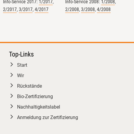
Info-Service 2017:
1/2017
,
Info-Service 2008:
1/2008
,
wir unterschiedlichste
2/2017
,
3/2017
,
4/2017
2/2008
,
3/2008
,
4/2008
Auditsituationen simuliert
Verbotene Betriebsmittel konnten
praktisch angeschaut werden. Der
abschließende Open Space gab
dann für die Teilnehmenden mit
drei jungen Bio-Inspekteur:innen
Top-Links
den Freiraum, Fallstricke und Best
Start
Practices aus der Kontrollpraxis
gemeinsam zu diskutieren.
Wir
​Ein starkes Format für die
Rückstände
Qualitätssicherung von morgen!
Bio-Zertifizierung
​#Qualitätsmanagement
#BioZertifizierung
Bundesanstalt
Nachhaltigkeitslabel
für Landwirtschaft und Ernährung
Anmeldung zur Zertifizierung