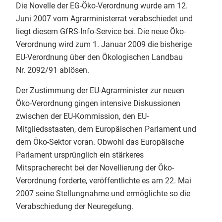
Die Novelle der EG-Öko-Verordnung wurde am 12.
nächsten 30 Jahre.
Verarbeitung, Import und
Info-Service 1/2026
Juni 2007 vom Agrarministerrat verabschiedet und
Handel
liegt diesem GfRS-Info-Service bei. Die neue Öko-
1
Info-Service 4/2025
Verordnung wird zum 1. Januar 2009 die bisherige
Mo - Fr: 9.00 - 12.00 & 13.00 - 17.00 Uhr
EU-Verordnung über den Ökologischen Landbau
Info-Service 3/2025
Telefon 0551 - 488 77 31
Nr. 2092/91 ablösen.
oder
oekosortiment@
gfrs.de
/
Info-Service 2/2025
GfRS Gesellschaft für
biokueche@
gfrs.de
(24/7)
Der Zustimmung der EU-Agrarminister zur neuen
Ressourcenschutz mbH
Info-Service 1/2025
Öko-Verordnung gingen intensive Diskussionen
02.08.2026
zwischen der EU-Kommission, den EU-
Natürlich GfRS-#biozertifiziert!
Info-Service 4/2024
Mitgliedsstaaten, dem Europäischen Parlament und
dem Öko-Sektor voran. Obwohl das Europäische
Info-Service 3/2024
Parlament ursprünglich ein stärkeres
Mitspracherecht bei der Novellierung der Öko-
Info-Service 2/2024
Verordnung forderte, veröffentlichte es am 22. Mai
2007 seine Stellungnahme und ermöglichte so die
Info-Service 1/2024
GfRS Gesellschaft für
Ressourcenschutz mbH
Verabschiedung der Neuregelung.
Info-Service 4/2023
30.07.2026