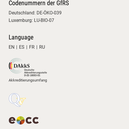
Codenummern der GfRS
Deutschland: DE-ÖKO-039
Luxemburg: LU-BIO-07
Language
EN
ES
FR
RU
4
Akkreditierungsumfang
GfRS Gesellschaft für
Ressourcenschutz mbH
29.07.2026