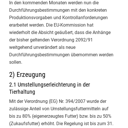
In den kommenden Monaten werden nun die
Endspurt beim Basiskurs Bio-
Durchführungsbestimmungen mit den konkreten
Info-Service 3/2023
Kontrolle an der Uni Gießen! 🌿 Tag
Produktionsvorgaben und Kontrollanforderungen
4 hatte es inhaltlich richtig in sich.
Info-Service 2/2023
erarbeitet werden. Die EU-Kommission hat
​Unsere Themen heute:
wiederholt die Absicht geäußert, dass die Anhänge
Info-Service 1/2023
✅ QS-Systeme: Wie sichern
der bisher geltenden Verordnung 2092/91
Unternehmen der ökologischen
weitgehend unverändert als neue
Info-Service 4/2022
Lebensmittelwirtschaft selbst die
Durchführungsbestimmungen übernommen werden
Bio-Qualität?
sollen.
Info-Service 3/2022
✅ Betrugsbekämpfung: Ein starker
2) Erzeugung
und sehr konkreter Einblick des
Info-Service 2/2022
LAVE NRW
zu Bio-Betrugsfällen
2.1 Umstellungserleichterung in der
Info-Service 1/2022
und ihrer Aufdeckung
Tierhaltung
✅ Die Rollenwippe als Bio-
Mit der Verordnung (EG) Nr. 394/2007 wurde der
Info-Service 4/2021
Kontrolleur:im: Interaktive
zulässige Anteil von Umstellungsfuttermitteln auf
Simulationen zum professionellen
Info-Service 3/2021
bis zu 80% (eigenerzeugtes Futter) bzw. bis zu 50%
und sicheren Auftreten als Prüfer:in
(Zukaufsfutter) erhöht. Die Regelung ist bis zum 31.
vor Ort.