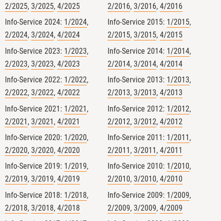
2/2025
,
3/2025
,
4/2025
2/2016
,
3/2016
,
4/2016
Bei ​Tag 3 des Basislehrgangs Bio-
Kontakt
Info-Service 2024:
1/2024
,
Info-Service 2015:
1/2015
,
Kontrolle an der
Justus-Liebig-
2/2024
,
3/2024
,
4/2024
2/2015
,
3/2015
,
4/2015
Universität Giessen
mit
Christian
Herzig
stand heute das
Info-Service 2023:
1/2023
,
Info-Service 2014:
1/2014
,
engmaschige Bio-Kontrollsystem
2/2023
,
3/2023
,
4/2023
2/2014
,
3/2014
,
4/2014
im Mittelpunkt. Den Rahmen dafür
Info-Service 2022:
1/2022
,
Info-Service 2013:
1/2013
,
bildete der Vortrag einer
2/2022
,
3/2022
,
4/2022
2/2013
,
3/2013
,
4/2013
zuständigen Landes-Öko-Behörde
Info-Service 2021:
1/2021
,
Info-Service 2012:
1/2012
,
RP Regierungspräsidium Gießen
2/2021
,
3/2021
,
4/2021
2/2012
,
3/2012
,
4/2012
zu den gesetzlichen Grundlagen
Info-Service 2020:
1/2020
,
Info-Service 2011:
1/2011
,
und den Akteuren im deutschen
2/2020
,
3/2020
,
4/2020
2/2011
,
3/2011
,
4/2011
Bio-Kontrollsystem.
​Danach gab es virtuelle
Info-Service 2019:
1/2019
,
Info-Service 2010:
1/2010
,
Kontrollrundgänge. Von Bio-
2/2019
,
3/2019
,
4/2019
2/2010
,
3/2010
,
4/2010
Landwirtschaft über die
Info-Service 2018:
1/2018
,
Info-Service 2009:
1/2009
,
Verarbeitung und den Import bis
2/2018
,
3/2018
,
4/2018
2/2009
,
3/2009
,
4/2009
hin zum Einzelhandelsregal haben