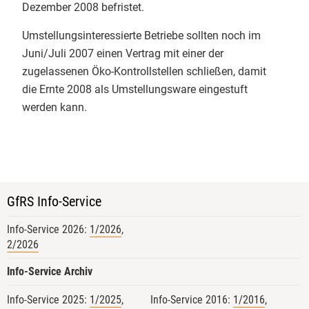
Info-Service 2/2021
Dezember 2008 befristet.
​Die Ausbildung ist intensiv, macht
Info-Service 1/2021
aber vor allem eines: viel Mut für
Umstellungsinteressierte Betriebe sollten noch im
eine sichere Bio-Zukunft! 👏
Juni/Juli 2007 einen Vertrag mit einer der
Info-Service 4/2020
​#BioKontrolle #Zertifizierung
zugelassenen Öko-Kontrollstellen schließen, damit
Justus-Liebig-Universität Giessen
die Ernte 2008 als Umstellungsware eingestuft
Info-Service 3/2020
Christian Herzig
werden kann.
Info-Service 2/2020
3
Info-Service 1/2020
EmpCo-Richtlinie
GfRS Info-Service
GfRS Gesellschaft für
EU-Bio-Verordnung 2018/848
Ressourcenschutz mbH
Info-Service 2026:
1/2026
,
2/2026
29.07.2026
Termine
Die Integrität der gesamten Bio-
Info-Service Archiv
Wertschöpfungskette im Fokus. 🌍
Info-Service 2025:
1/2025
,
Info-Service 2016:
1/2016
,
Bio-Links
🌾